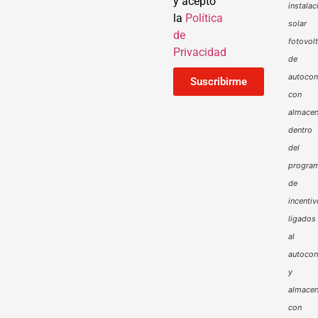
y acepto
instalac
la
Política
solar
de
fotovol
Privacidad
de
autoco
Suscribirme
con
almacen
dentro
del
progra
de
incenti
ligados
al
autoco
y
almacen
con