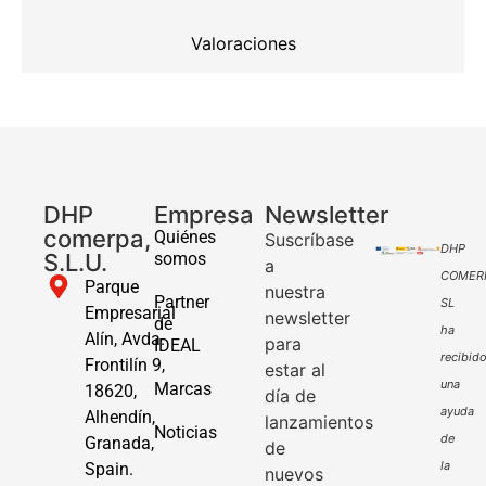
Valoraciones
DHP
Empresa
Newsletter
comerpa,
Quiénes
Suscríbase
DHP
S.L.U.
somos
a
COMER
Parque
nuestra
Partner
SL
Empresarial
newsletter
de
ha
Alín, Avda.
para
IDEAL
recibid
Frontilín 9,
estar al
una
Marcas
18620,
día de
ayuda
Alhendín,
lanzamientos
Noticias
de
Granada,
de
la
Spain.
nuevos