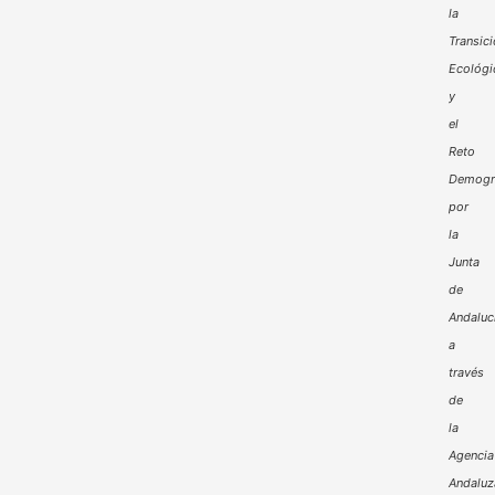
la
Transic
Ecológi
y
el
Reto
Demogr
por
la
Junta
de
Andaluc
a
través
de
la
Agencia
Andaluz