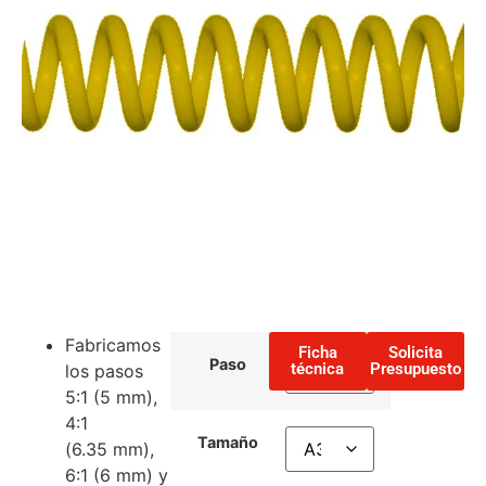
Fabricamos
Ficha
Solicita
Paso
técnica
Presupuesto
los pasos
5:1 (5 mm),
4:1
Tamaño
(6.35 mm),
6:1 (6 mm) y