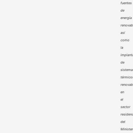
fuentes
de
energía
renovab
así
como
la
implant
de
sistema
térmico
renovab
en
el
sector
residenc
del
Minister