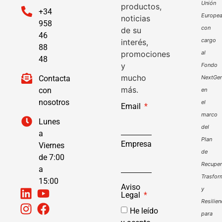
Unión
productos,
+34
Europe
noticias
958
con
de su
46
cargo
interés,
88
promociones
al
48
y
Fondo
mucho
Contacta
NextGen
más.
con
en
nosotros
el
Email
marco
Lunes
del
a
Plan
Empresa
Viernes
de
de 7:00
Recuper
a
Trasfor
15:00
Aviso
y
Legal
Resilien
He leído
para