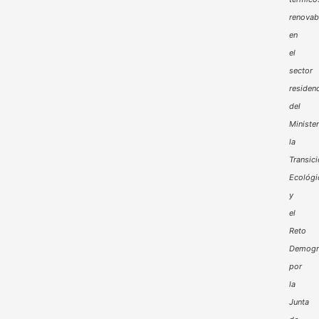
renovab
en
el
sector
residenc
del
Minister
la
Transic
Ecológi
y
el
Reto
Demogr
por
la
Junta