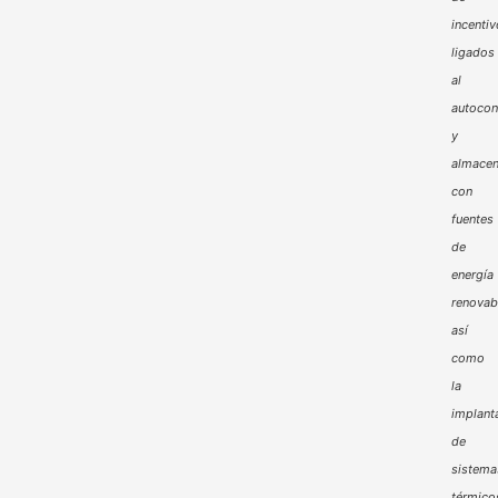
incenti
ligados
al
autoco
y
almacen
con
fuentes
de
energía
renovab
así
como
la
implant
de
sistema
térmico