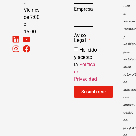
a
Plan
Empresa
Viernes
de
de 7:00
Recuper
a
Trasfor
15:00
Aviso
y
Legal
Resilien
He leído
para
y acepto
instalac
la
Política
solar
de
fotovol
Privacidad
de
autoco
Suscribirme
con
almacen
dentro
del
progra
de