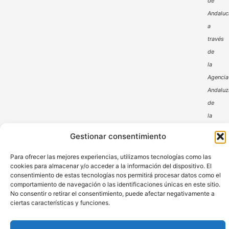
de
Andaluc
a
través
de
la
Agencia
Andaluz
de
la
Energía
Gestionar consentimiento
Para ofrecer las mejores experiencias, utilizamos tecnologías como las
cookies para almacenar y/o acceder a la información del dispositivo. El
consentimiento de estas tecnologías nos permitirá procesar datos como el
comportamiento de navegación o las identificaciones únicas en este sitio.
No consentir o retirar el consentimiento, puede afectar negativamente a
ciertas características y funciones.
Aviso Legal
Política de Privacidad