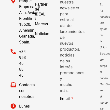
Parque
nuestra
Partner
SL
Empresarial
newsletter
de
ha
Alín, Avda.
para
IDEAL
recibid
Frontilín 9,
estar al
una
Marcas
18620,
día de
ayuda
Alhendín,
lanzamientos
Noticias
de
Granada,
de
la
Spain.
nuevos
Unión
productos,
+34
Europe
noticias
958
con
de su
46
cargo
interés,
88
promociones
al
48
y
Fondo
mucho
Contacta
NextGen
más.
con
en
nosotros
el
Email
marco
Lunes
del