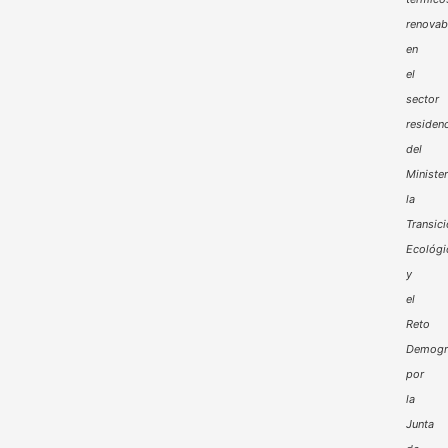
renovab
en
el
sector
residenc
del
Minister
la
Transic
Ecológi
y
el
Reto
Demogr
por
la
Junta