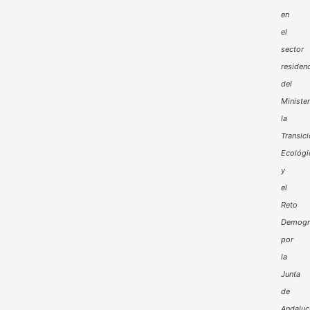
en
el
sector
residenc
del
Minister
la
Transic
Ecológi
y
el
Reto
Demogr
por
la
Junta
de
Andaluc