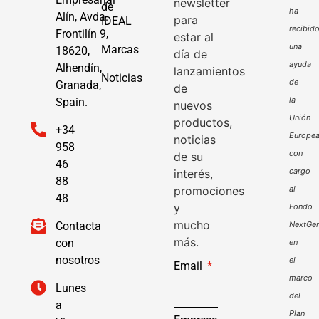
newsletter
de
ha
Alín, Avda.
para
IDEAL
recibid
Frontilín 9,
estar al
una
Marcas
18620,
día de
ayuda
Alhendín,
lanzamientos
Noticias
de
Granada,
de
la
Spain.
nuevos
Unión
productos,
+34
Europe
noticias
958
con
de su
46
cargo
interés,
88
promociones
al
48
y
Fondo
mucho
Contacta
NextGen
más.
con
en
nosotros
el
Email
marco
Lunes
del
a
Plan