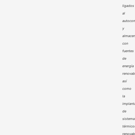
ligados
al
autoco
y
almacen
con
fuentes
de
energía
renovab
así
como
la
implant
de
sistema
térmico
renovab