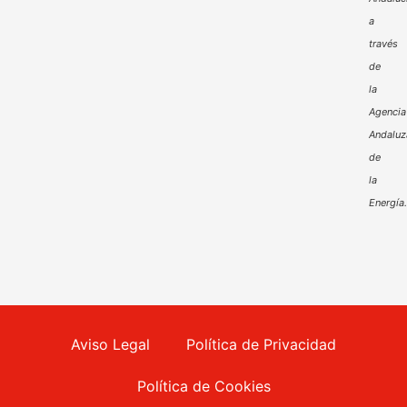
a
través
de
la
Agencia
Andaluz
de
la
Energía
Aviso Legal
Política de Privacidad
Política de Cookies