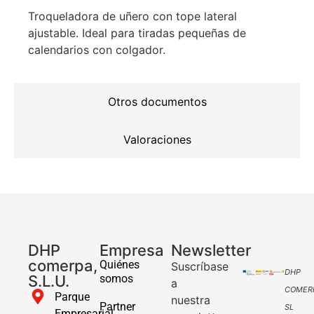
Troqueladora de uñero con tope lateral
ajustable. Ideal para tiradas pequeñas de
calendarios con colgador.
Otros documentos
Valoraciones
DHP
Empresa
Newsletter
comerpa,
Quiénes
Suscríbase
DHP
S.L.U.
somos
a
COMER
Parque
nuestra
Partner
SL
Empresarial