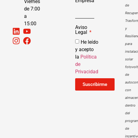
Empresa
Viernes
de
de 7:00
Recuper
a
Trasfor
15:00
Aviso
y
Legal
Resilien
He leído
para
y acepto
instalac
la
Política
solar
de
fotovol
Privacidad
de
autoco
Suscribirme
con
almacen
dentro
del
progra
de
incenti