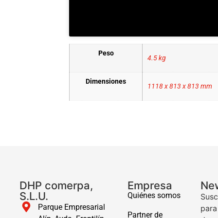
Peso
4.5 kg
Dimensiones
1118 x 813 x 813 mm
DHP comerpa,
Empresa
New
S.L.U.
Quiénes somos
Susc
Parque Empresarial
para
Partner de