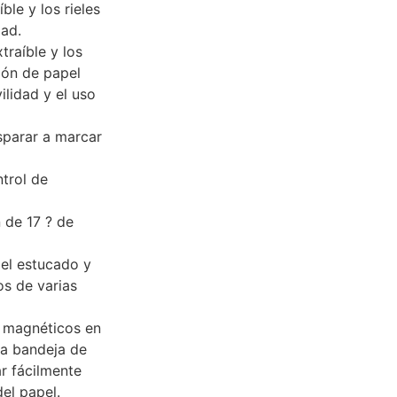
ble y los rieles
dad.
traíble y los
ión de papel
ilidad y el uso
parar a marcar
ntrol de
 de 17 ? de
pel estucado y
s de varias
l magnéticos en
la bandeja de
r fácilmente
el papel.