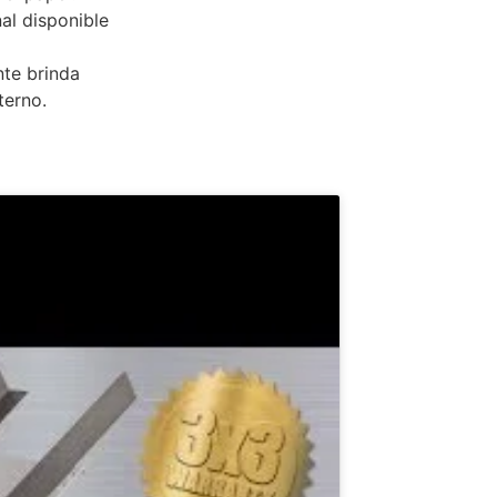
al disponible
nte brinda
terno.