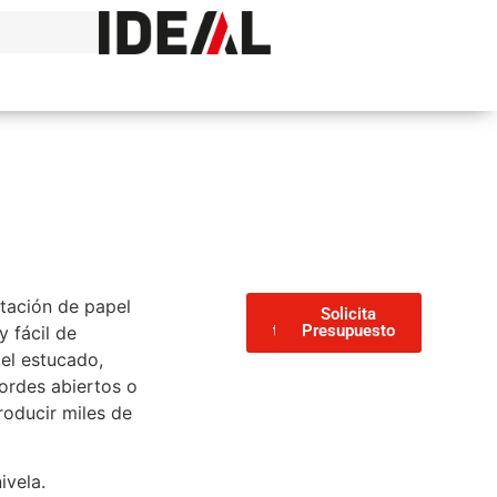
tación de papel
Ficha
Solicita
técnica
Presupuesto
y fácil de
pel estucado,
bordes abiertos o
oducir miles de
ivela.