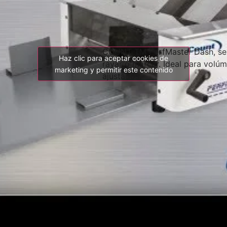
COUNT TM PerfMaster Dash, se 
Haz clic para aceptar cookies de
rayar o marcar. Ideal para volú
marketing y permitir este contenido
ajustados.