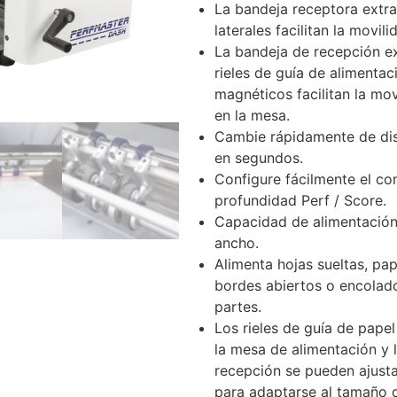
La bandeja receptora extraí
laterales facilitan la movili
La bandeja de recepción ex
rieles de guía de alimentac
magnéticos facilitan la mov
en la mesa.
Cambie rápidamente de dis
en segundos.
Configure fácilmente el co
profundidad Perf / Score.
Capacidad de alimentación
ancho.
Alimenta hojas sueltas, pa
bordes abiertos o encolado
partes.
Los rieles de guía de pape
la mesa de alimentación y 
recepción se pueden ajusta
para adaptarse al tamaño d