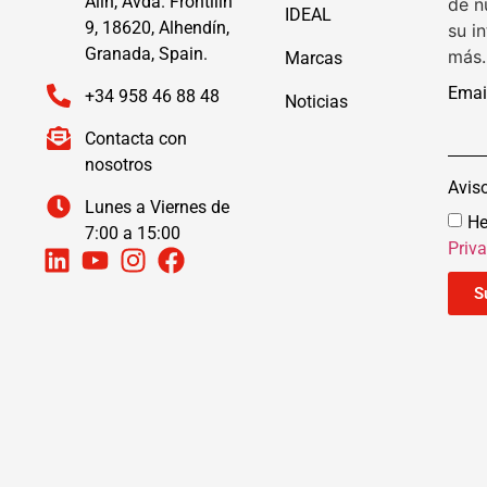
Alín, Avda. Frontilín
de n
IDEAL
9, 18620, Alhendín,
su i
Granada, Spain.
más.
Marcas
Emai
+34 958 46 88 48
Noticias
Contacta con
nosotros
Avis
Lunes a Viernes de
He
7:00 a 15:00
Priv
S