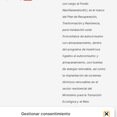
con cargo al Fondo
NextGenerationEU, en el marco
del Plan de Recuperación,
Trasformación y Resiliencia,
para instalación solar
fotovoltaica de autoconsumo
con almacenamiento, dentro
del programa de incentivos
ligados al autoconsumo y
almacenamiento,
con fuentes
de energía renovable, así como
la implantación de sistemas
térmicos renovables en el
sector residencial del
Ministerio
para la Transición
Ecológica y el Reto
Demográfico,
gestionado por
Gestionar consentimiento
la Junta de Andalucía, a través