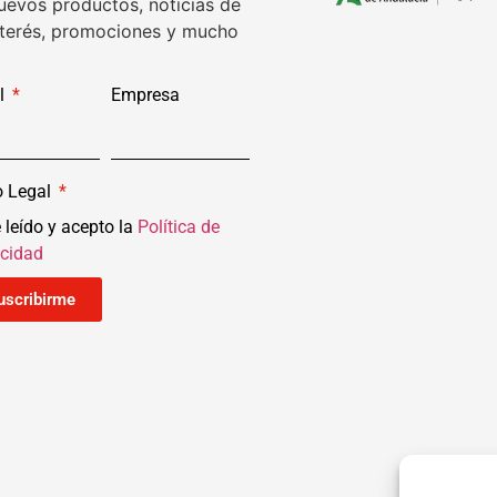
uevos productos, noticias de
nterés, promociones y mucho
l
Empresa
o Legal
 leído y acepto la
Política de
acidad
uscribirme