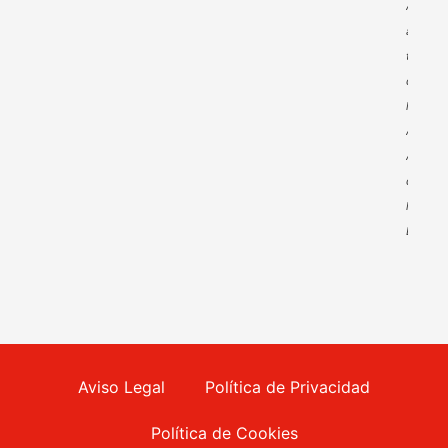
Andaluc
a
través
de
la
Agencia
Andaluz
de
la
Energía
Aviso Legal
Política de Privacidad
Política de Cookies