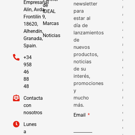
Empresarial
newsletter
de
ha
Alín, Avda.
para
IDEAL
recibid
Frontilín 9,
estar al
una
Marcas
18620,
día de
ayuda
Alhendín,
lanzamientos
Noticias
de
Granada,
de
la
Spain.
nuevos
Unión
productos,
+34
Europe
noticias
958
con
de su
46
cargo
interés,
88
promociones
al
48
y
Fondo
mucho
Contacta
NextGen
más.
con
en
nosotros
el
Email
marco
Lunes
del
a
Plan