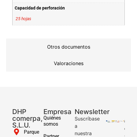
Capacidad de perforación
25 hojas
Otros documentos
Valoraciones
DHP
Empresa
Newsletter
comerpa,
Quiénes
Suscríbase
DHP
S.L.U.
somos
a
COMER
Parque
nuestra
Partner
SL