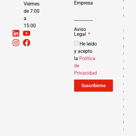
Empresa
Viernes
de
de 7:00
Recuper
a
Trasfor
15:00
Aviso
y
Legal
Resilien
He leído
para
y acepto
instalac
la
Política
solar
de
fotovol
Privacidad
de
autoco
Suscribirme
con
almacen
dentro
del
progra
de