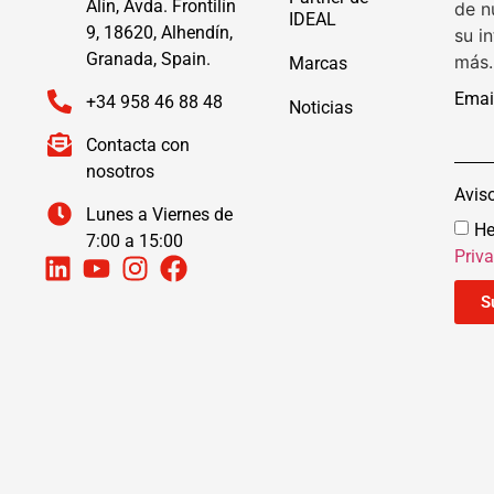
Alín, Avda. Frontilín
de n
IDEAL
9, 18620, Alhendín,
su i
Granada, Spain.
más.
Marcas
Emai
+34 958 46 88 48
Noticias
Contacta con
nosotros
Avis
Lunes a Viernes de
He
7:00 a 15:00
Priv
S