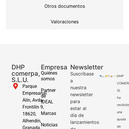
Otros documentos
Valoraciones
DHP
Empresa
Newsletter
comerpa,
Quiénes
Suscríbase
DHP
S.L.U.
somos
a
COMER
Parque
nuestra
Partner
SL
Empresarial
newsletter
de
ha
Alín, Avda.
para
IDEAL
recibid
Frontilín 9,
estar al
una
Marcas
18620,
día de
ayuda
Alhendín,
lanzamientos
Noticias
de
Granada,
de