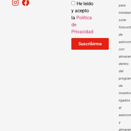
He leído
para
y acepto
instalac
la
Política
solar
de
fotovol
Privacidad
de
autoco
Suscribirme
con
almacen
dentro
del
progra
de
incenti
ligados
al
autoco
y
almacen