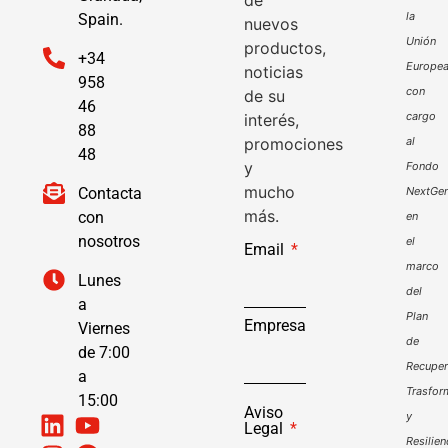
la
Spain.
nuevos
Unión
productos,
+34
Europe
noticias
958
con
de su
46
cargo
interés,
88
promociones
al
48
y
Fondo
mucho
Contacta
NextGen
más.
con
en
nosotros
el
Email
marco
Lunes
del
a
Plan
Empresa
Viernes
de
de 7:00
Recuper
a
Trasfor
15:00
Aviso
y
Legal
Resilien