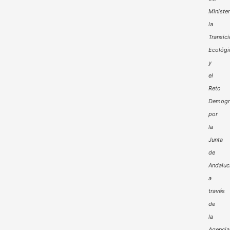
Minister
la
Transic
Ecológi
y
el
Reto
Demogr
por
la
Junta
de
Andaluc
a
través
de
la
Agencia