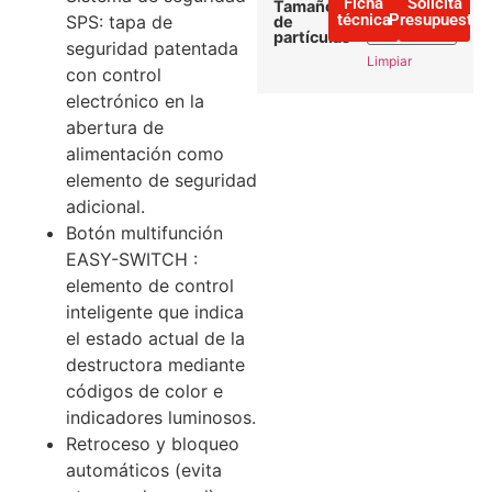
Ficha
Solicita
Tamaño
técnica
Presupuesto
SPS: tapa de
de
partículas
seguridad patentada
Limpiar
con control
electrónico en la
abertura de
alimentación como
elemento de seguridad
adicional.
Botón multifunción
EASY-SWITCH :
elemento de control
inteligente que indica
el estado actual de la
destructora mediante
códigos de color e
indicadores luminosos.
Retroceso y bloqueo
automáticos (evita