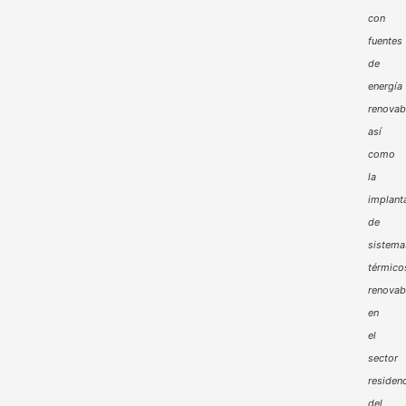
con
fuentes
de
energía
renovab
así
como
la
implant
de
sistema
térmico
renovab
en
el
sector
residenc
del