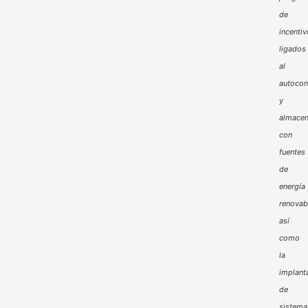
de
incenti
ligados
al
autoco
y
almacen
con
fuentes
de
energía
renovab
así
como
la
implant
de
sistema