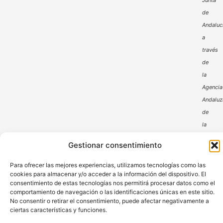
Junta
de
Andaluc
a
través
de
la
Agencia
Andaluz
de
la
Energía
Gestionar consentimiento
Para ofrecer las mejores experiencias, utilizamos tecnologías como las
cookies para almacenar y/o acceder a la información del dispositivo. El
consentimiento de estas tecnologías nos permitirá procesar datos como el
comportamiento de navegación o las identificaciones únicas en este sitio.
No consentir o retirar el consentimiento, puede afectar negativamente a
ciertas características y funciones.
Aviso Legal
Política de Privacidad