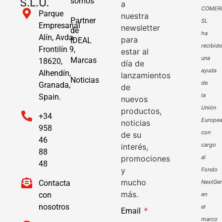
S.L.U.
somos
a
COMER
Parque
nuestra
Partner
SL
Empresarial
newsletter
de
ha
Alín, Avda.
para
IDEAL
recibid
Frontilín 9,
estar al
una
Marcas
18620,
día de
ayuda
Alhendín,
lanzamientos
Noticias
de
Granada,
de
la
Spain.
nuevos
Unión
productos,
+34
Europe
noticias
958
con
de su
46
cargo
interés,
88
promociones
al
48
y
Fondo
mucho
Contacta
NextGen
más.
con
en
nosotros
el
Email
marco