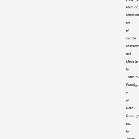
térmico
renovab
en
el
sector
residenc
del
Minister
la
Transic
Ecológi
y
el
Reto
Demogr
por
la