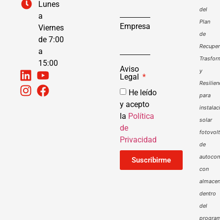
Lunes
del
a
Plan
Empresa
Viernes
de
de 7:00
Recuper
a
Trasfor
15:00
Aviso
y
Legal
Resilien
He leído
para
y acepto
instalac
la
Política
solar
de
fotovol
Privacidad
de
autoco
Suscribirme
con
almacen
dentro
del
progra