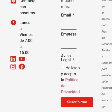
mucho
Contacta
NextGen
más.
con
en
nosotros
el
Email
marco
Lunes
del
a
Plan
Empresa
Viernes
de
de 7:00
Recuper
a
Trasfor
15:00
Aviso
y
Legal
Resilien
He leído
para
y acepto
instalac
la
Política
solar
de
fotovol
Privacidad
de
autoco
Suscribirme
con