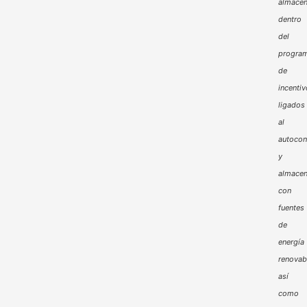
almacen
dentro
del
progra
de
incenti
ligados
al
autoco
y
almacen
con
fuentes
de
energía
renovab
así
como