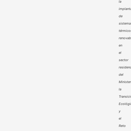
la
implant
de
sistema
térmico
renovab
en
el
sector
residenc
del
Minister
la
Transic
Ecológi
y
el
Reto