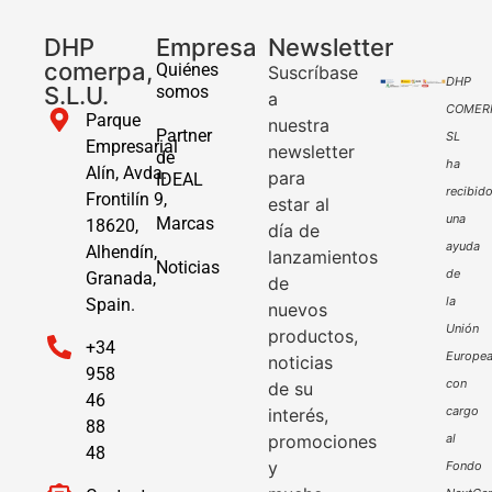
DHP
Empresa
Newsletter
comerpa,
Quiénes
Suscríbase
DHP
S.L.U.
somos
a
COMER
Parque
nuestra
Partner
SL
Empresarial
newsletter
de
ha
Alín, Avda.
para
IDEAL
recibid
Frontilín 9,
estar al
una
Marcas
18620,
día de
ayuda
Alhendín,
lanzamientos
Noticias
de
Granada,
de
la
Spain.
nuevos
Unión
productos,
+34
Europe
noticias
958
con
de su
46
cargo
interés,
88
promociones
al
48
y
Fondo