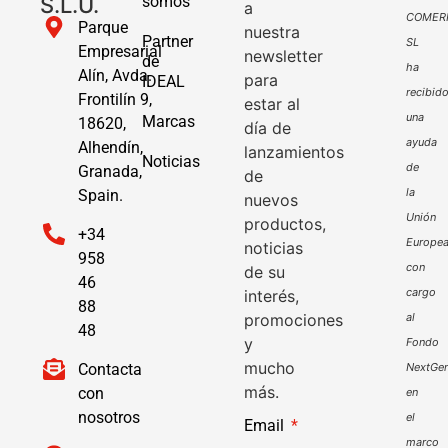
S.L.U.
somos
a
COMER
Parque
nuestra
Partner
SL
Empresarial
newsletter
de
ha
Alín, Avda.
para
IDEAL
recibid
Frontilín 9,
estar al
una
Marcas
18620,
día de
ayuda
Alhendín,
lanzamientos
Noticias
de
Granada,
de
la
Spain.
nuevos
Unión
productos,
+34
Europe
noticias
958
con
de su
46
cargo
interés,
88
promociones
al
48
y
Fondo
mucho
Contacta
NextGen
más.
con
en
nosotros
el
Email
marco