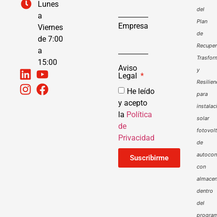
Lunes
del
a
Plan
Empresa
Viernes
de
de 7:00
Recuper
a
Trasfor
15:00
Aviso
y
Legal
Resilien
He leído
para
y acepto
instalac
la
Política
solar
de
fotovol
Privacidad
de
autoco
Suscribirme
con
almacen
dentro
del
progra