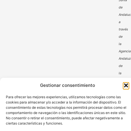
Junta
de
Andaluc
a
través
de
la
Agencia
Andaluz
de
la
Energía
Gestionar consentimiento
Para ofrecer las mejores experiencias, utilizamos tecnologías como las
cookies para almacenar y/o acceder a la información del dispositivo. El
consentimiento de estas tecnologías nos permitirá procesar datos como el
comportamiento de navegación o las identificaciones únicas en este sitio.
No consentir o retirar el consentimiento, puede afectar negativamente a
ciertas características y funciones.
Aviso Legal
Política de Privacidad