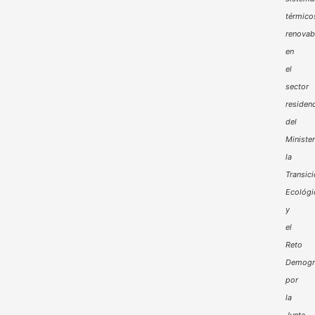
térmico
renovab
en
el
sector
residenc
del
Minister
la
Transic
Ecológi
y
el
Reto
Demogr
por
la