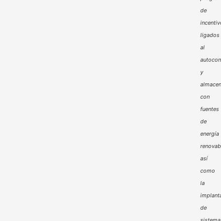
de
incenti
ligados
al
autoco
y
almacen
con
fuentes
de
energía
renovab
así
como
la
implant
de
sistema