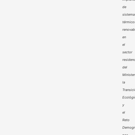
de
sistema
térmico
renovab
en
el
sector
residenc
del
Minister
la
Transic
Ecológi
y
el
Reto
Demogr