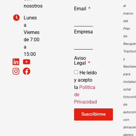
nosotros
el
Email
marco
Lunes
del
a
Plan
Empresa
Viernes
de
de 7:00
Recuper
a
Trasfor
15:00
Aviso
y
Legal
Resilien
He leído
para
y acepto
instalac
la
Política
solar
de
fotovol
Privacidad
de
autoco
Suscribirme
con
almacen
dentro