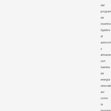
del
progra
de
incenti
ligados
al
autoco
y
almacen
con
fuentes
de
energía
renovab
así
como
la
implant