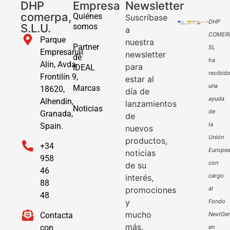
DHP
Empresa
Newsletter
comerpa,
Quiénes
Suscríbase
DHP
S.L.U.
somos
a
COMER
Parque
nuestra
Partner
SL
Empresarial
newsletter
de
ha
Alín, Avda.
para
IDEAL
recibid
Frontilín 9,
estar al
una
Marcas
18620,
día de
ayuda
Alhendín,
lanzamientos
Noticias
de
Granada,
de
la
Spain.
nuevos
Unión
productos,
+34
Europe
noticias
958
con
de su
46
cargo
interés,
88
promociones
al
48
y
Fondo
mucho
Contacta
NextGen
más.
con
en