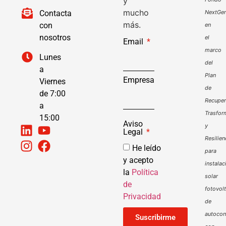
y
mucho
Contacta
NextGen
más.
con
en
nosotros
el
Email
marco
Lunes
del
a
Plan
Empresa
Viernes
de
de 7:00
Recuper
a
Trasfor
15:00
Aviso
y
Legal
Resilien
He leído
para
y acepto
instalac
la
Política
solar
de
fotovol
Privacidad
de
autoco
Suscribirme