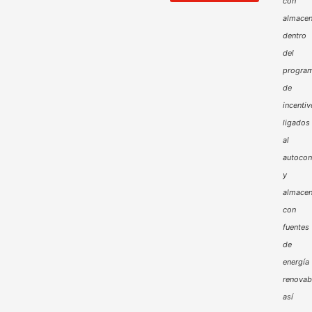
con
almacen
dentro
del
progra
de
incenti
ligados
al
autoco
y
almacen
con
fuentes
de
energía
renovab
así