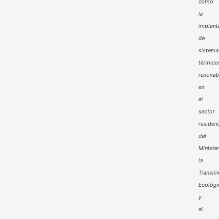
como
la
implant
de
sistema
térmico
renovab
en
el
sector
residenc
del
Minister
la
Transic
Ecológi
y
el