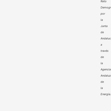
Reto
Demogr
por
la
Junta
de
Andaluc
a
través
de
la
Agencia
Andaluz
de
la
Energía