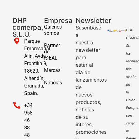
DHP
Empresa
Newsletter
comerpa,
Quiénes
Suscríbase
DHP
S.L.U.
somos
a
COMER
Parque
nuestra
Partner
SL
Empresarial
newsletter
de
ha
Alín, Avda.
para
IDEAL
recibid
Frontilín 9,
estar al
una
Marcas
18620,
día de
ayuda
Alhendín,
lanzamientos
Noticias
de
Granada,
de
la
Spain.
nuevos
Unión
productos,
+34
Europe
noticias
958
con
de su
46
cargo
interés,
88
promociones
al
48
Fondo