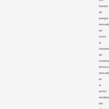
fuentes
de
energía
renovab
así
como
la
implant
de
sistema
térmico
renovab
en
el
sector
residenc
del