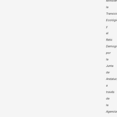
Minister
la
Transic
Ecológi
y
el
Reto
Demogr
por
la
Junta
de
Andaluc
a
través
de
la
Agencia