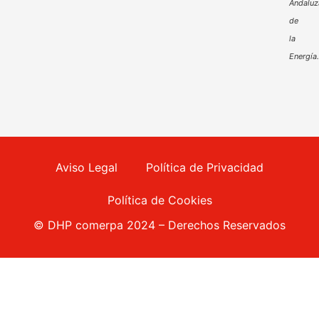
Andaluz
de
la
Energía
Aviso Legal
Política de Privacidad
Política de Cookies
© DHP comerpa 2024 – Derechos Reservados