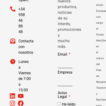
nuevos
Unión
productos,
+34
Europe
noticias
958
con
de su
46
cargo
interés,
88
promociones
al
48
y
Fondo
mucho
Contacta
NextGen
más.
con
en
nosotros
el
Email
marco
Lunes
del
a
Plan
Empresa
Viernes
de
de 7:00
Recuper
a
Trasfor
15:00
Aviso
y
Legal
Resilien
He leído
para