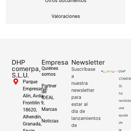
Otros documentos
Valoraciones
DHP
Empresa
Newsletter
comerpa,
Quiénes
Suscríbase
DHP
S.L.U.
somos
a
COMER
Parque
nuestra
Partner
SL
Empresarial
newsletter
de
ha
Alín, Avda.
para
IDEAL
recibid
Frontilín 9,
estar al
una
Marcas
18620,
día de
ayuda
Alhendín,
lanzamientos
Noticias
de
Granada,
de
la
Spain.