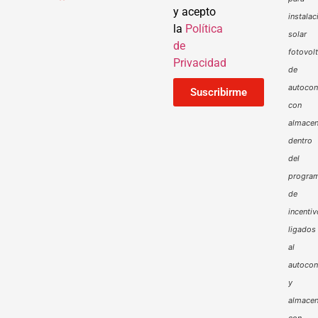
y acepto
instalac
la
Política
solar
de
fotovol
Privacidad
de
autoco
Suscribirme
con
almacen
dentro
del
progra
de
incenti
ligados
al
autoco
y
almacen
con