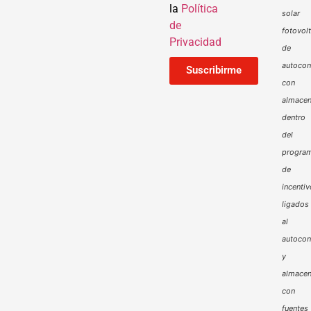
la
Política
solar
de
fotovol
Privacidad
de
autoco
Suscribirme
con
almacen
dentro
del
progra
de
incenti
ligados
al
autoco
y
almacen
con
fuentes