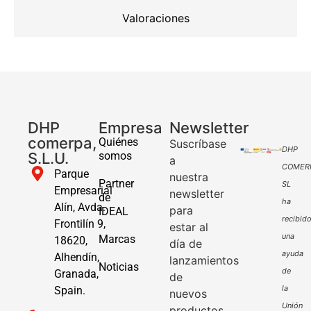
Valoraciones
DHP
Empresa
Newsletter
comerpa,
Quiénes
Suscríbase
DHP
S.L.U.
somos
a
COMER
Parque
nuestra
Partner
SL
Empresarial
newsletter
de
ha
Alín, Avda.
para
IDEAL
recibid
Frontilín 9,
estar al
una
Marcas
18620,
día de
ayuda
Alhendín,
lanzamientos
Noticias
de
Granada,
de
la
Spain.
nuevos
Unión
productos,