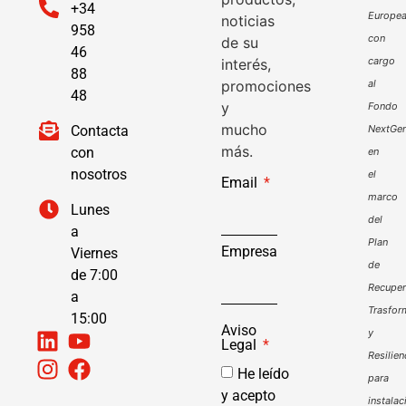
+34
Europe
noticias
958
con
de su
46
cargo
interés,
88
promociones
al
48
y
Fondo
mucho
Contacta
NextGen
más.
con
en
nosotros
el
Email
marco
Lunes
del
a
Plan
Empresa
Viernes
de
de 7:00
Recuper
a
Trasfor
15:00
Aviso
y
Legal
Resilien
He leído
para
y acepto
instalac