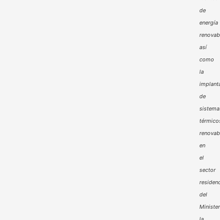
de
energía
renovab
así
como
la
implant
de
sistema
térmico
renovab
en
el
sector
residenc
del
Minister
la