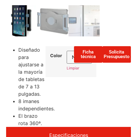
Diseñado
Ficha
Solicita
Color
técnica
Presupuesto
para
ajustarse a
Limpiar
la mayoría
de tabletas
de 7 a 13
pulgadas.
8 imanes
independientes.
El brazo
rota 360º.
Especificaciones