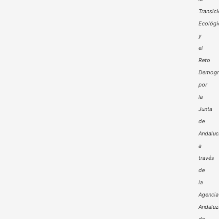
Transic
Ecológi
y
el
Reto
Demogr
por
la
Junta
de
Andaluc
a
través
de
la
Agencia
Andaluz