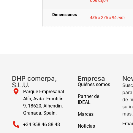
Con cajón
Dimensiones
486 × 276 × 96 mm
DHP comerpa,
Empresa
New
S.L.U.
Quiénes somos
Susc
Parque Empresarial
para
Partner de
Alín, Avda. Frontilín
de n
IDEAL
9, 18620, Alhendín,
su i
Granada, Spain.
más.
Marcas
Emai
+34 958 46 88 48
Noticias