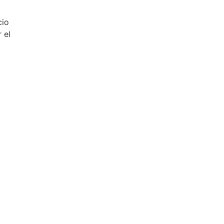
cio
 el