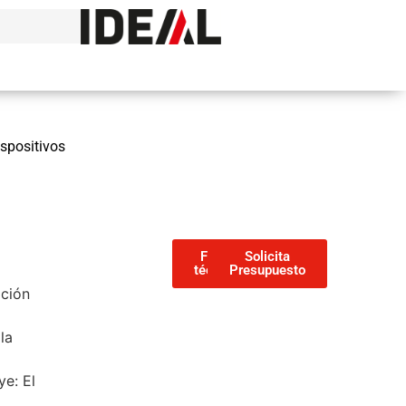
spositivos
Ficha
Solicita
técnica
Presupuesto
ación
la
ye: El