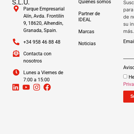
S.L.U.
Quiénes somos
Susc
Parque Empresarial
para
Partner de
Alín, Avda. Frontilín
de n
IDEAL
9, 18620, Alhendín,
su i
Granada, Spain.
más.
Marcas
Emai
+34 958 46 88 48
Noticias
Contacta con
nosotros
Avis
Lunes a Viernes de
He
7:00 a 15:00
Priv
S