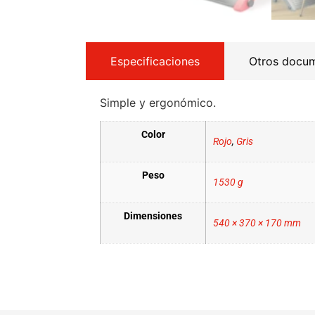
Especificaciones
Otros docu
Simple y ergonómico.
Color
Rojo
,
Gris
Peso
1530 g
Dimensiones
540 × 370 × 170 mm