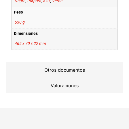
Negro
,
Púrpura
,
Azul
,
Verde
Peso
530 g
Dimensiones
465 x 70 x 22 mm
Otros documentos
Valoraciones