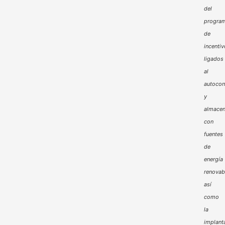
del
progra
de
incenti
ligados
al
autoco
y
almacen
con
fuentes
de
energía
renovab
así
como
la
implant