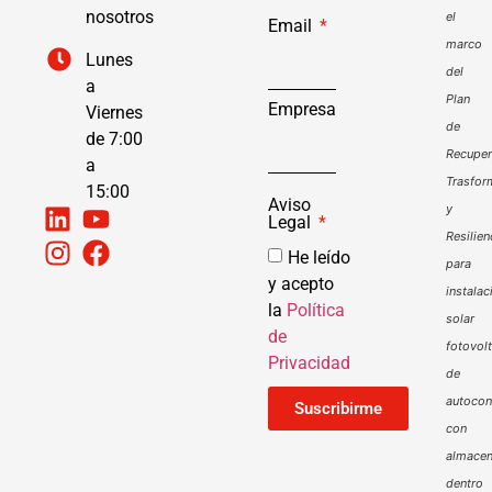
nosotros
el
Email
marco
Lunes
del
a
Plan
Empresa
Viernes
de
de 7:00
Recuper
a
Trasfor
15:00
Aviso
y
Legal
Resilien
He leído
para
y acepto
instalac
la
Política
solar
de
fotovol
Privacidad
de
autoco
Suscribirme
con
almacen
dentro