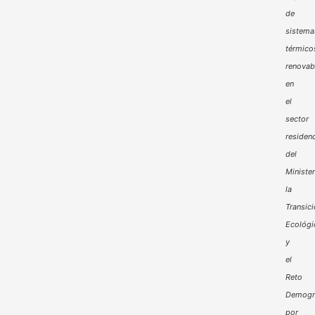
de
sistema
térmico
renovab
en
el
sector
residenc
del
Minister
la
Transic
Ecológi
y
el
Reto
Demogr
por