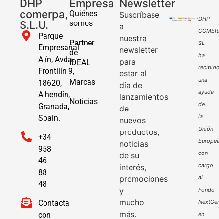
DHP
Empresa
Newsletter
comerpa,
Quiénes
Suscríbase
DHP
S.L.U.
somos
a
COMER
Parque
nuestra
Partner
SL
Empresarial
newsletter
de
ha
Alín, Avda.
para
IDEAL
recibid
Frontilín 9,
estar al
una
Marcas
18620,
día de
ayuda
Alhendín,
lanzamientos
Noticias
de
Granada,
de
la
Spain.
nuevos
Unión
productos,
+34
Europe
noticias
958
con
de su
46
cargo
interés,
88
promociones
al
48
y
Fondo
mucho
Contacta
NextGen
más.
con
en