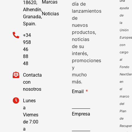
una
Marcas
18620,
día de
ayuda
Alhendín,
lanzamientos
Noticias
de
Granada,
de
la
Spain.
nuevos
Unión
productos,
+34
Europe
noticias
958
con
de su
46
cargo
interés,
88
promociones
al
48
y
Fondo
mucho
Contacta
NextGen
más.
con
en
nosotros
el
Email
marco
Lunes
del
a
Plan
Empresa
Viernes
de
de 7:00
Recuper
a