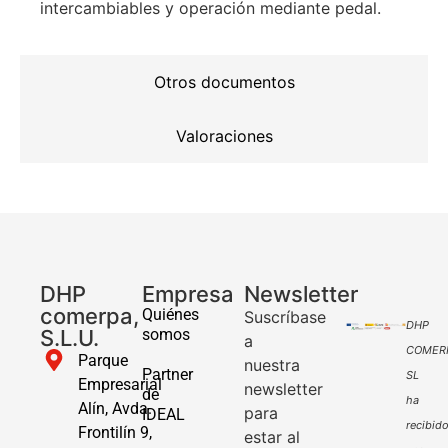
intercambiables y operación mediante pedal.
Otros documentos
Valoraciones
DHP
Empresa
Newsletter
comerpa,
Quiénes
Suscríbase
DHP
S.L.U.
somos
a
COMER
Parque
nuestra
Partner
SL
Empresarial
newsletter
de
ha
Alín, Avda.
para
IDEAL
recibid
Frontilín 9,
estar al