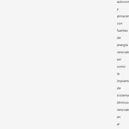
autoco
y
almacen
con
fuentes
de
energía
renovab
así
como
la
implant
de
sistema
térmico
renovab
en
el