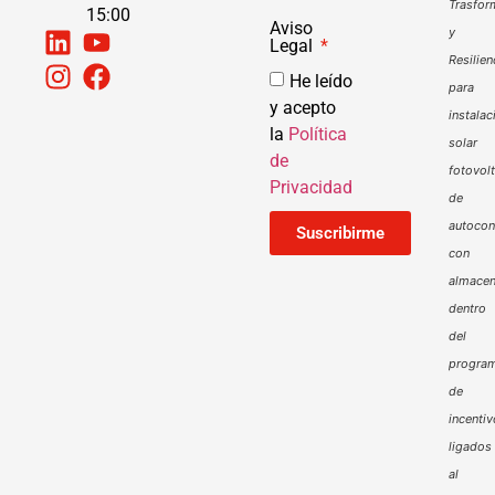
Trasfor
15:00
Aviso
y
Legal
Resilien
He leído
para
y acepto
instalac
la
Política
solar
de
fotovol
Privacidad
de
autoco
Suscribirme
con
almacen
dentro
del
progra
de
incenti
ligados
al