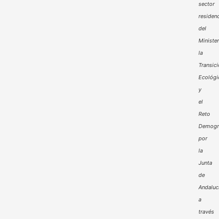
sector
residenc
del
Minister
la
Transic
Ecológi
y
el
Reto
Demogr
por
la
Junta
de
Andaluc
a
través