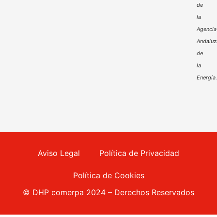
de
la
Agencia
Andaluz
de
la
Energía
Aviso Legal
Política de Privacidad
Política de Cookies
© DHP comerpa 2024 – Derechos Reservados