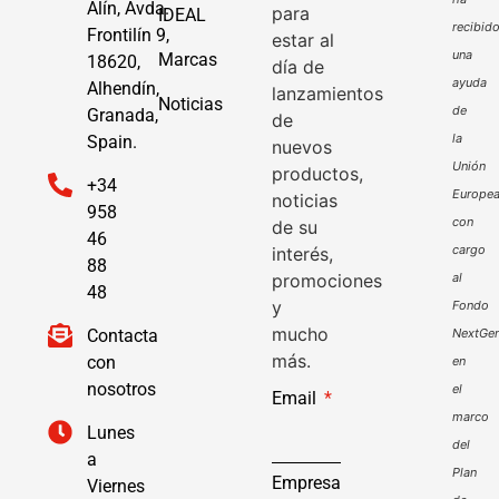
Alín, Avda.
para
IDEAL
recibid
Frontilín 9,
estar al
una
Marcas
18620,
día de
ayuda
Alhendín,
lanzamientos
Noticias
de
Granada,
de
la
Spain.
nuevos
Unión
productos,
+34
Europe
noticias
958
con
de su
46
cargo
interés,
88
promociones
al
48
y
Fondo
mucho
Contacta
NextGen
más.
con
en
nosotros
el
Email
marco
Lunes
del
a
Plan
Empresa
Viernes