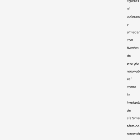
ligados
al
autoco
y
almacen
con
fuentes
de
energía
renovab
así
como
la
implant
de
sistema
térmico
renovab