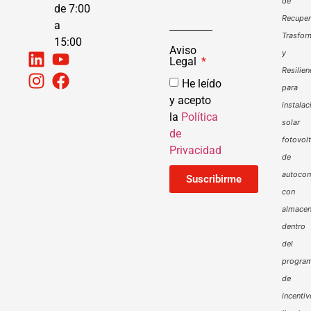
de
de 7:00
Recuper
a
Trasfor
15:00
Aviso
y
Legal
Resilien
He leído
para
y acepto
instalac
la
Política
solar
de
fotovol
Privacidad
de
autoco
Suscribirme
con
almacen
dentro
del
progra
de
incenti