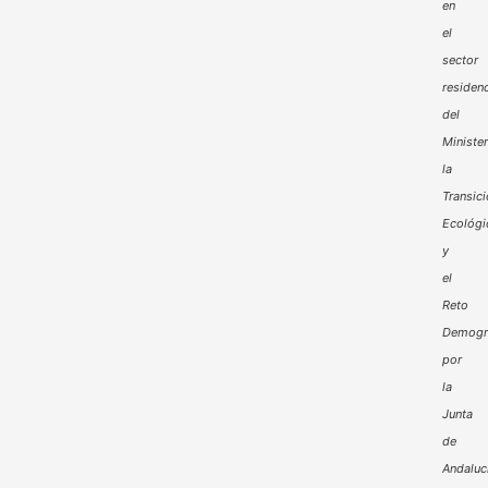
en
el
sector
residenc
del
Minister
la
Transic
Ecológi
y
el
Reto
Demogr
por
la
Junta
de
Andaluc