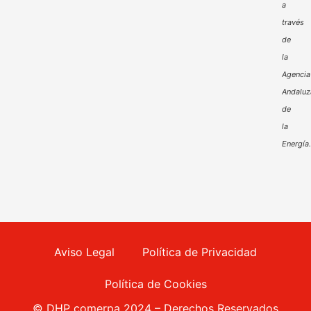
a
través
de
la
Agencia
Andaluz
de
la
Energía
Aviso Legal
Política de Privacidad
Política de Cookies
© DHP comerpa 2024 – Derechos Reservados