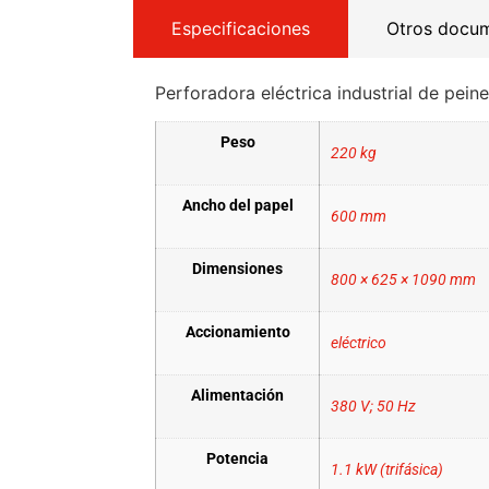
Especificaciones
Otros docu
Perforadora eléctrica industrial de pein
Peso
220 kg
Ancho del papel
600 mm
Dimensiones
800 × 625 × 1090 mm
Accionamiento
eléctrico
Alimentación
380 V; 50 Hz
Potencia
1.1 kW (trifásica)