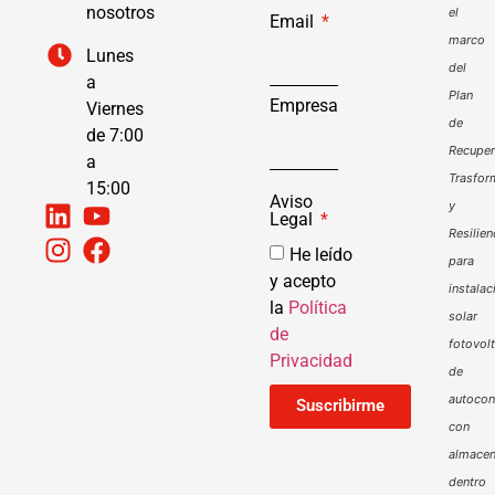
nosotros
el
Email
marco
Lunes
del
a
Plan
Empresa
Viernes
de
de 7:00
Recuper
a
Trasfor
15:00
Aviso
y
Legal
Resilien
He leído
para
y acepto
instalac
la
Política
solar
de
fotovol
Privacidad
de
autoco
Suscribirme
con
almacen
dentro