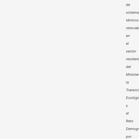
de
sistema
térmico
renovab
en
el
sector
residenc
del
Minister
la
Transic
Ecológi
y
el
Reto
Demogr
por