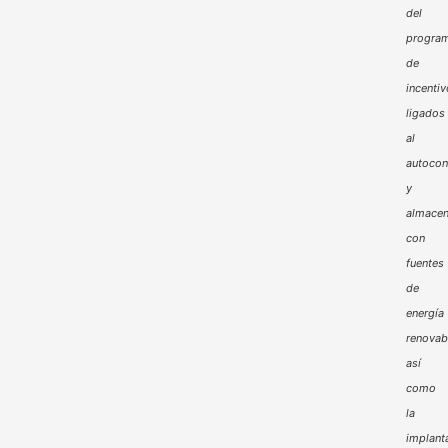
del
progra
de
incenti
ligados
al
autoco
y
almacen
con
fuentes
de
energía
renovab
así
como
la
implant