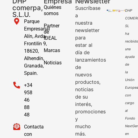
DHP
Empresa
Newsletter
comerpa,
Quiénes
Suscríbase
DHP
S.L.U.
somos
a
COMER
Parque
nuestra
Partner
SL
Empresarial
newsletter
de
ha
Alín, Avda.
para
IDEAL
recibid
Frontilín 9,
estar al
una
Marcas
18620,
día de
ayuda
Alhendín,
lanzamientos
Noticias
de
Granada,
de
la
Spain.
nuevos
Unión
productos,
+34
Europe
noticias
958
con
de su
46
cargo
interés,
88
promociones
al
48
y
Fondo
mucho
Contacta
NextGen
más.
con
en