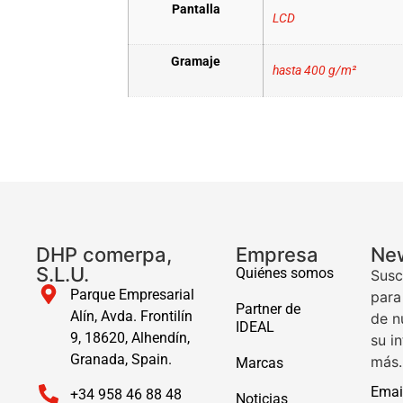
Pantalla
LCD
Gramaje
hasta 400 g/m²
DHP comerpa,
Empresa
New
S.L.U.
Quiénes somos
Susc
Parque Empresarial
para
Partner de
Alín, Avda. Frontilín
de n
IDEAL
9, 18620, Alhendín,
su i
Granada, Spain.
más.
Marcas
Emai
+34 958 46 88 48
Noticias