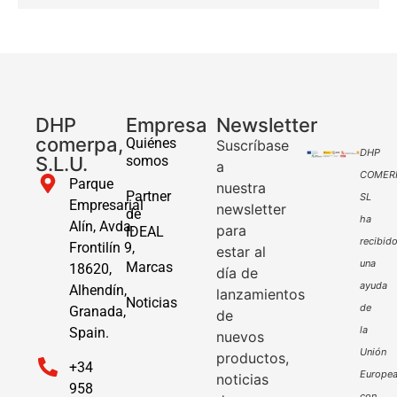
DHP
Empresa
Newsletter
comerpa,
Quiénes
Suscríbase
DHP
S.L.U.
somos
a
COMER
Parque
nuestra
Partner
SL
Empresarial
newsletter
de
ha
Alín, Avda.
para
IDEAL
recibid
Frontilín 9,
estar al
una
Marcas
18620,
día de
ayuda
Alhendín,
lanzamientos
Noticias
de
Granada,
de
la
Spain.
nuevos
Unión
productos,
+34
Europe
noticias
958
con