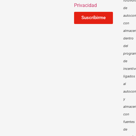
fotovol
Privacidad
de
autoco
Suscribirme
con
almacen
dentro
del
progra
de
incenti
ligados
al
autoco
y
almacen
con
fuentes
de