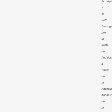
Ecológi
y
el
Reto
Demogr
por
la
Junta
de
Andaluc
a
través
de
la
Agencia
Andaluz
de
la