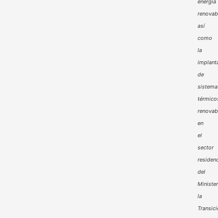
energía
renovab
así
como
la
implant
de
sistema
térmico
renovab
en
el
sector
residenc
del
Minister
la
Transic