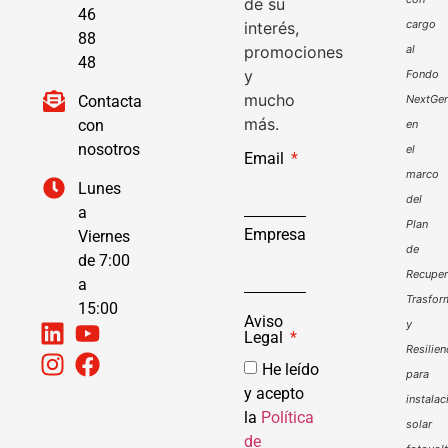
de su
46
cargo
interés,
88
promociones
al
48
y
Fondo
mucho
Contacta
NextGen
más.
con
en
nosotros
el
Email
marco
Lunes
del
a
Plan
Empresa
Viernes
de
de 7:00
Recuper
a
Trasfor
15:00
Aviso
y
Legal
Resilien
He leído
para
y acepto
instalac
la
Política
solar
de