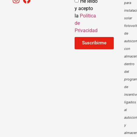
He leído
para
y acepto
instalac
la
Política
solar
de
fotovol
Privacidad
de
autoco
Suscribirme
con
almacen
dentro
del
progra
de
incenti
ligados
al
autoco
y
almacen