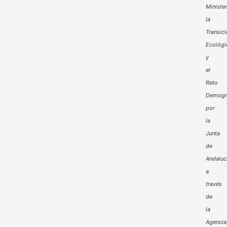
Minister
la
Transic
Ecológi
y
el
Reto
Demogr
por
la
Junta
de
Andaluc
a
través
de
la
Agencia