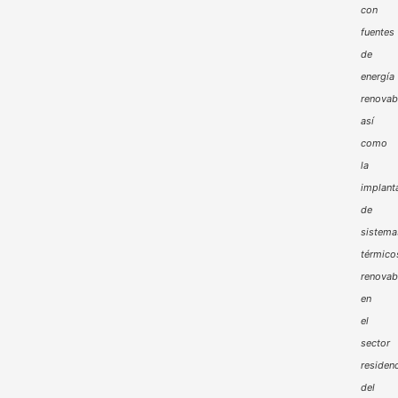
con
fuentes
de
energía
renovab
así
como
la
implant
de
sistema
térmico
renovab
en
el
sector
residenc
del