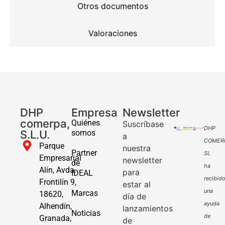
Otros documentos
Valoraciones
DHP
Empresa
Newsletter
comerpa,
Quiénes
Suscríbase
DHP
S.L.U.
somos
a
COMER
Parque
nuestra
Partner
SL
Empresarial
newsletter
de
ha
Alín, Avda.
para
IDEAL
recibid
Frontilín 9,
estar al
una
Marcas
18620,
día de
ayuda
Alhendín,
lanzamientos
Noticias
de
Granada,
de