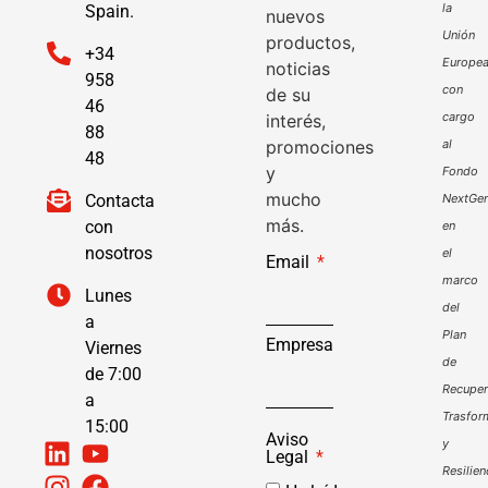
la
Spain.
nuevos
Unión
productos,
+34
Europe
noticias
958
con
de su
46
cargo
interés,
88
promociones
al
48
y
Fondo
mucho
Contacta
NextGen
más.
con
en
nosotros
el
Email
marco
Lunes
del
a
Plan
Empresa
Viernes
de
de 7:00
Recuper
a
Trasfor
15:00
Aviso
y
Legal
Resilien