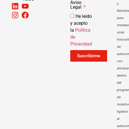
Aviso
y
Legal
Resilien
He leído
para
y acepto
instalac
la
Política
solar
de
fotovol
Privacidad
de
autoco
Suscribirme
con
almacen
dentro
del
progra
de
incenti
ligados
al
autoco