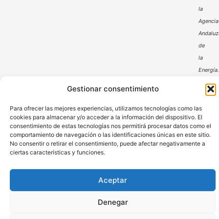
la
Agencia
Andaluz
de
la
Energía
Gestionar consentimiento
Para ofrecer las mejores experiencias, utilizamos tecnologías como las
cookies para almacenar y/o acceder a la información del dispositivo. El
consentimiento de estas tecnologías nos permitirá procesar datos como el
comportamiento de navegación o las identificaciones únicas en este sitio.
No consentir o retirar el consentimiento, puede afectar negativamente a
Aviso Legal
Política de Privacidad
ciertas características y funciones.
Política de Cookies
Aceptar
© DHP comerpa 2024 – Derechos Reservados
Denegar