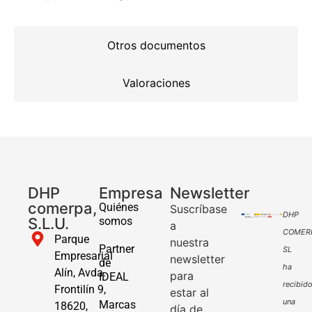
Otros documentos
Valoraciones
DHP
Empresa
Newsletter
comerpa,
Quiénes
Suscríbase
DHP
S.L.U.
somos
a
COMER
Parque
nuestra
Partner
SL
Empresarial
newsletter
de
ha
Alín, Avda.
para
IDEAL
recibid
Frontilín 9,
estar al
una
Marcas
18620,
día de