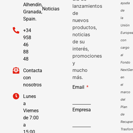
ayuda
Alhendín,
lanzamientos
Noticias
de
Granada,
de
la
Spain.
nuevos
Unión
productos,
+34
Europe
noticias
958
con
de su
46
cargo
interés,
88
promociones
al
48
y
Fondo
mucho
Contacta
NextGen
más.
con
en
nosotros
el
Email
marco
Lunes
del
a
Plan
Empresa
Viernes
de
de 7:00
Recuper
a
Trasfor
15:00