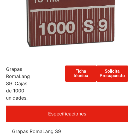
Grapas
Ficha
Solicita
técnica
Presupuesto
RomaLang
S9. Cajas
de 1000
unidades.
Especificaciones
Grapas RomaLang S9