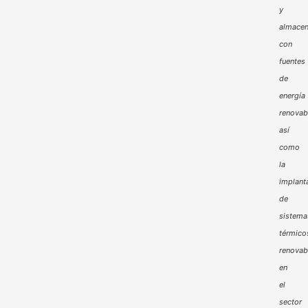
y
almacen
con
fuentes
de
energía
renovab
así
como
la
implant
de
sistema
térmico
renovab
en
el
sector