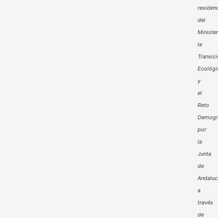
residenc
del
Minister
la
Transic
Ecológi
y
el
Reto
Demogr
por
la
Junta
de
Andaluc
a
través
de