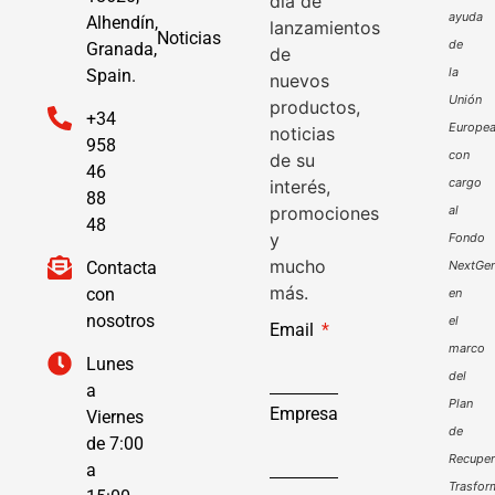
día de
ayuda
Alhendín,
lanzamientos
Noticias
de
Granada,
de
la
Spain.
nuevos
Unión
productos,
+34
Europe
noticias
958
con
de su
46
cargo
interés,
88
promociones
al
48
y
Fondo
mucho
Contacta
NextGen
más.
con
en
nosotros
el
Email
marco
Lunes
del
a
Plan
Empresa
Viernes
de
de 7:00
Recuper
a
Trasfor