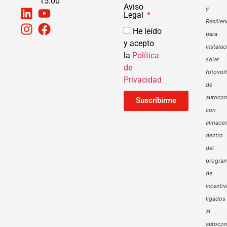
15:00
Aviso
y
Legal
Resilien
He leído
para
y acepto
instalac
la
Política
solar
de
fotovol
Privacidad
de
autoco
Suscribirme
con
almacen
dentro
del
progra
de
incenti
ligados
al
autoco