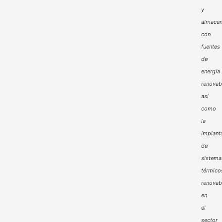
y
almacen
con
fuentes
de
energía
renovab
así
como
la
implant
de
sistema
térmico
renovab
en
el
sector