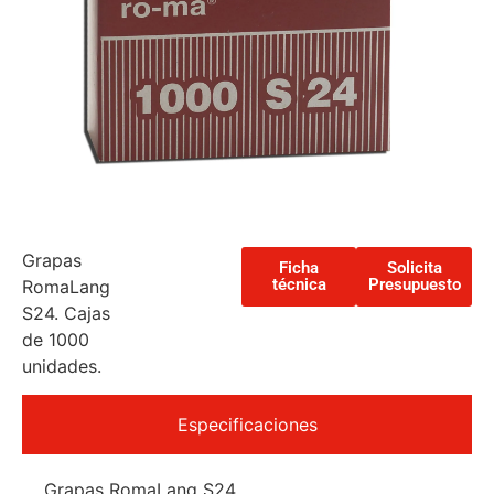
Grapas
Ficha
Solicita
técnica
Presupuesto
RomaLang
S24. Cajas
de 1000
unidades.
Especificaciones
Grapas RomaLang S24