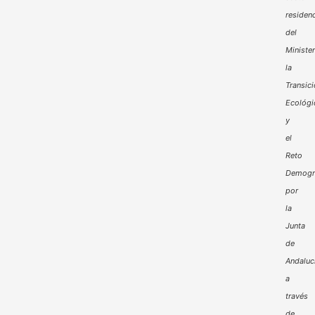
residenc
del
Minister
la
Transic
Ecológi
y
el
Reto
Demogr
por
la
Junta
de
Andaluc
a
través
de