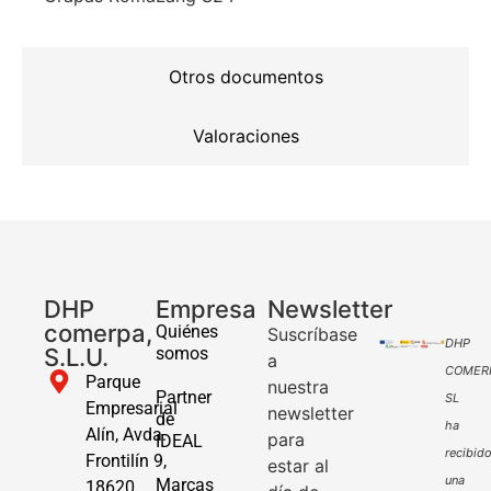
Otros documentos
Valoraciones
DHP
Empresa
Newsletter
comerpa,
Quiénes
Suscríbase
DHP
S.L.U.
somos
a
COMER
Parque
nuestra
Partner
SL
Empresarial
newsletter
de
ha
Alín, Avda.
para
IDEAL
recibid
Frontilín 9,
estar al
una
Marcas
18620,