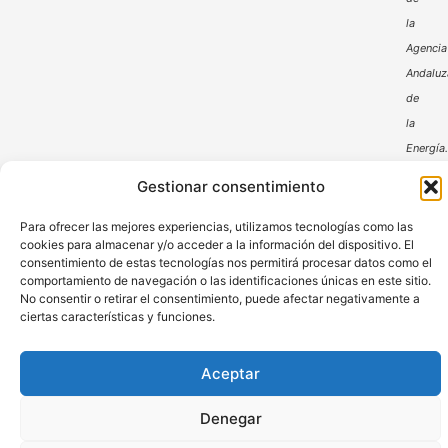
la
Agencia
Andaluz
de
la
Energía
Gestionar consentimiento
Para ofrecer las mejores experiencias, utilizamos tecnologías como las
cookies para almacenar y/o acceder a la información del dispositivo. El
consentimiento de estas tecnologías nos permitirá procesar datos como el
comportamiento de navegación o las identificaciones únicas en este sitio.
No consentir o retirar el consentimiento, puede afectar negativamente a
Aviso Legal
Política de Privacidad
ciertas características y funciones.
Política de Cookies
Aceptar
© DHP comerpa 2024 – Derechos Reservados
Denegar