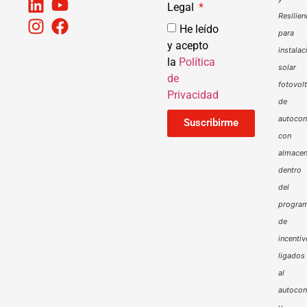
Legal
Resilien
He leído
para
y acepto
instalac
la
Política
solar
de
fotovol
Privacidad
de
autoco
Suscribirme
con
almacen
dentro
del
progra
de
incenti
ligados
al
autoco
y