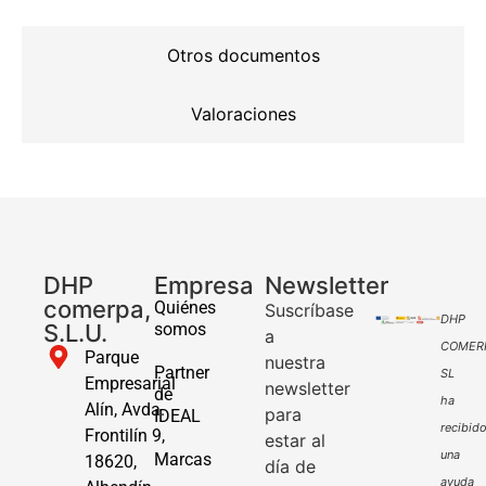
Otros documentos
Valoraciones
DHP
Empresa
Newsletter
comerpa,
Quiénes
Suscríbase
DHP
S.L.U.
somos
a
COMER
Parque
nuestra
Partner
SL
Empresarial
newsletter
de
ha
Alín, Avda.
para
IDEAL
recibid
Frontilín 9,
estar al
una
Marcas
18620,
día de
ayuda