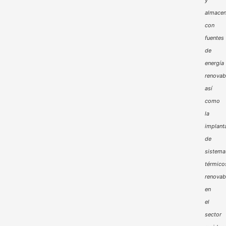
almacen
con
fuentes
de
energía
renovab
así
como
la
implant
de
sistema
térmico
renovab
en
el
sector