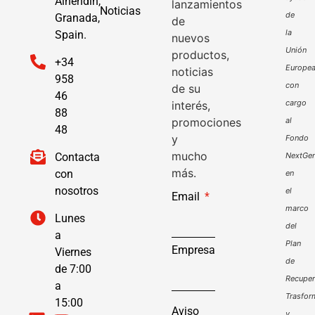
Alhendín,
lanzamientos
Noticias
de
Granada,
de
la
Spain.
nuevos
Unión
productos,
+34
Europe
noticias
958
con
de su
46
cargo
interés,
88
promociones
al
48
y
Fondo
mucho
Contacta
NextGen
más.
con
en
nosotros
el
Email
marco
Lunes
del
a
Plan
Empresa
Viernes
de
de 7:00
Recuper
a
Trasfor
15:00
Aviso
y