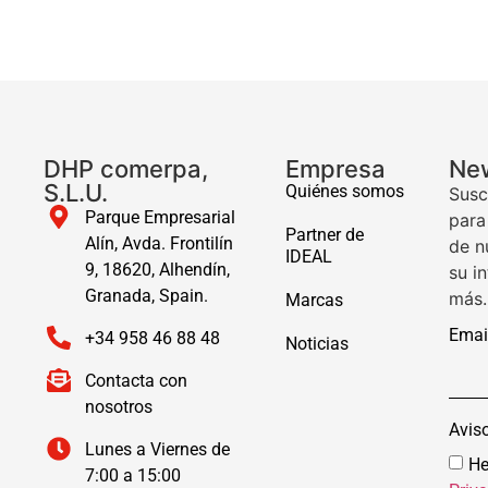
DHP comerpa,
Empresa
New
S.L.U.
Quiénes somos
Susc
Parque Empresarial
para
Partner de
Alín, Avda. Frontilín
de n
IDEAL
9, 18620, Alhendín,
su i
Granada, Spain.
más.
Marcas
Emai
+34 958 46 88 48
Noticias
Contacta con
nosotros
Avis
Lunes a Viernes de
He
7:00 a 15:00