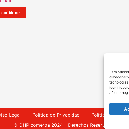
acidad
uscribirme
Para ofrecer
almacenar y/
tecnologías
identificaci
afectar nega
A
viso Legal
Política de Privacidad
Política de Cook
© DHP comerpa 2024 – Derechos Reservados