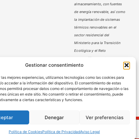
almacenamiento,
con fuentes
de energía renovable, así como
la implantación de sistemas
térmicos renovables en el
sector residencial del
Ministerio
para la Transición
Ecológica y el Reto
Demográfico,
gestionado por
Gestionar consentimiento
la Junta de Andalucía, a través
de la Agencia Andaluza de la
 las mejores experiencias, utilizamos tecnologías como las cookies para
Energía.
o acceder a la información del dispositivo. El consentimiento de estas
 nos permitirá procesar datos como el comportamiento de navegación o las
ones únicas en este sitio. No consentir o retirar el consentimiento, puede
tivamente a ciertas características y funciones.
ceptar
Denegar
Ver preferencias
ies
Política de Cookies
Política de Privacidad
Aviso Legal