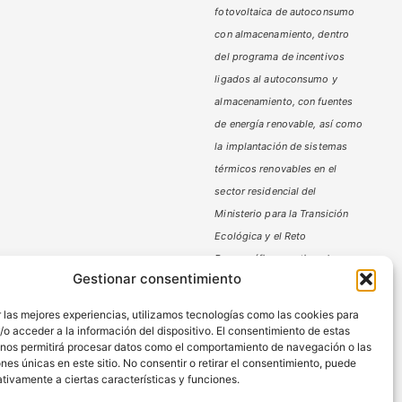
fotovoltaica de autoconsumo
con almacenamiento, dentro
del programa de incentivos
ligados al autoconsumo y
almacenamiento,
con fuentes
de energía renovable, así como
la implantación de sistemas
térmicos renovables en el
sector residencial del
Ministerio
para la Transición
Ecológica y el Reto
Demográfico,
gestionado por
Gestionar consentimiento
la Junta de Andalucía, a través
de la Agencia Andaluza de la
 las mejores experiencias, utilizamos tecnologías como las cookies para
Energía.
o acceder a la información del dispositivo. El consentimiento de estas
 nos permitirá procesar datos como el comportamiento de navegación o las
ones únicas en este sitio. No consentir o retirar el consentimiento, puede
tivamente a ciertas características y funciones.