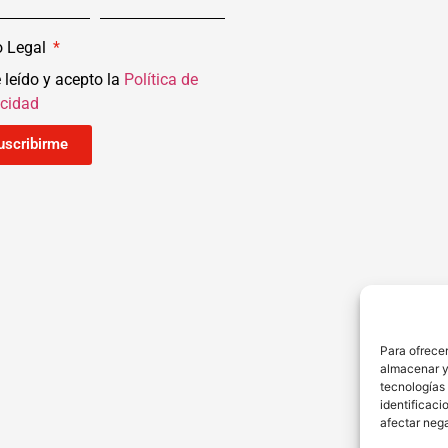
o Legal
 leído y acepto la
Política de
acidad
uscribirme
Para ofrecer
almacenar y/
tecnologías
identificaci
afectar nega