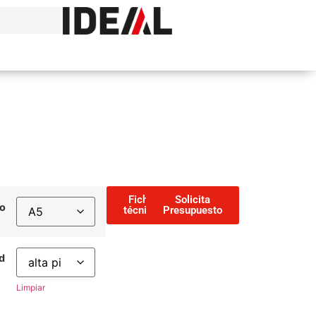
Ficha
Solicita
o
técnica
Presupuesto
d
Limpiar