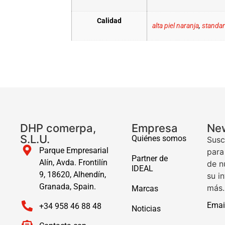
Calidad
alta piel naranja
,
standar
DHP comerpa,
Empresa
New
S.L.U.
Quiénes somos
Susc
Parque Empresarial
para
Partner de
Alín, Avda. Frontilín
de n
IDEAL
9, 18620, Alhendín,
su i
Granada, Spain.
más.
Marcas
Emai
+34 958 46 88 48
Noticias