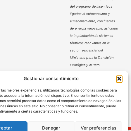
del programa de incentivos
ligados al autoconsumo y
almacenamiento,
con fuentes
de energía renovable, así como
la implantación de sistemas
térmicos renovables en el
sector residencial del
Ministerio
para la Transición
Ecológica y el Reto
Demográfico,
gestionado por
Gestionar consentimiento
la Junta de Andalucía, a través
de la Agencia Andaluza de la
 las mejores experiencias, utilizamos tecnologías como las cookies para
Energía.
o acceder a la información del dispositivo. El consentimiento de estas
 nos permitirá procesar datos como el comportamiento de navegación o las
ones únicas en este sitio. No consentir o retirar el consentimiento, puede
tivamente a ciertas características y funciones.
ceptar
Denegar
Ver preferencias