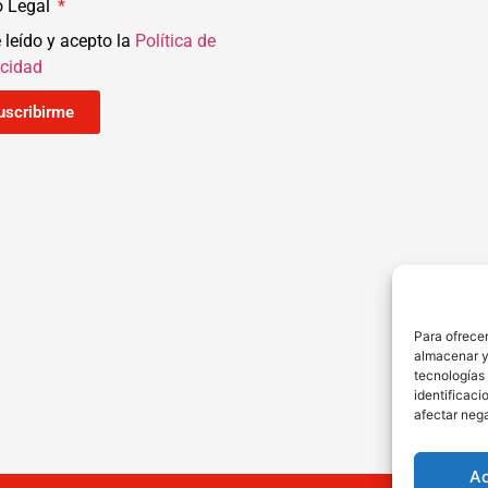
o Legal
 leído y acepto la
Política de
acidad
uscribirme
Para ofrecer
almacenar y/
tecnologías
identificaci
afectar nega
A