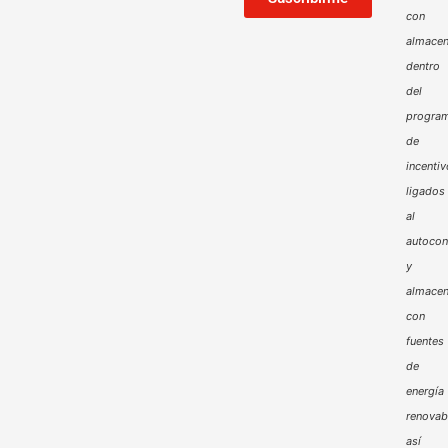
con
almacen
dentro
del
progra
de
incenti
ligados
al
autoco
y
almacen
con
fuentes
de
energía
renovab
así