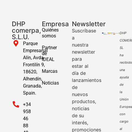
DHP
Empresa
Newsletter
comerpa,
Quiénes
Suscríbase
DHP
S.L.U.
somos
a
COMER
Parque
nuestra
Partner
SL
Empresarial
newsletter
de
ha
Alín, Avda.
para
IDEAL
recibid
Frontilín 9,
estar al
una
Marcas
18620,
día de
ayuda
Alhendín,
lanzamientos
Noticias
de
Granada,
de
la
Spain.
nuevos
Unión
productos,
+34
Europe
noticias
958
con
de su
46
cargo
interés,
88
promociones
al