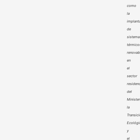
como
la
implant
de
sistema
térmico
renovab
en
el
sector
residenc
del
Minister
la
Transic
Ecológi
y
el