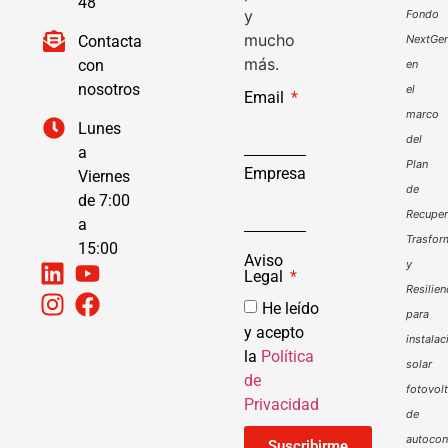
48
y
Fondo
mucho
Contacta
NextGen
más.
con
en
nosotros
el
Email
marco
Lunes
del
a
Plan
Empresa
Viernes
de
de 7:00
Recuper
a
Trasfor
15:00
Aviso
y
Legal
Resilien
He leído
para
y acepto
instalac
la
Política
solar
de
fotovol
Privacidad
de
autoco
Suscribirme