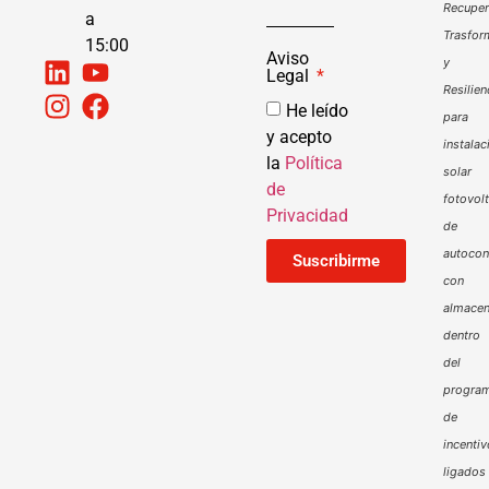
Recuper
a
Trasfor
15:00
Aviso
y
Legal
Resilien
He leído
para
y acepto
instalac
la
Política
solar
de
fotovol
Privacidad
de
autoco
Suscribirme
con
almacen
dentro
del
progra
de
incenti
ligados