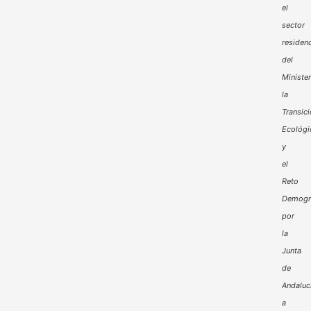
el
sector
residenc
del
Minister
la
Transic
Ecológi
y
el
Reto
Demogr
por
la
Junta
de
Andaluc
a