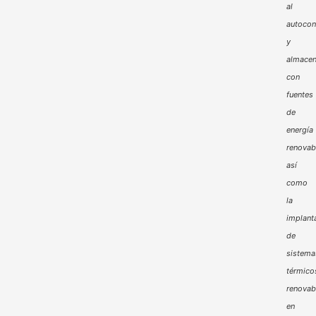
al
autoco
y
almacen
con
fuentes
de
energía
renovab
así
como
la
implant
de
sistema
térmico
renovab
en