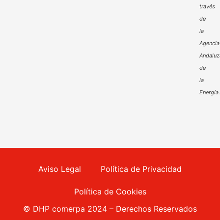
través
de
la
Agencia
Andaluz
de
la
Energía
Aviso Legal
Política de Privacidad
Política de Cookies
© DHP comerpa 2024 – Derechos Reservados