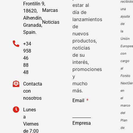
recibid
Frontilín 9,
estar al
una
Marcas
18620,
día de
ayuda
Alhendín,
lanzamientos
Noticias
de
Granada,
de
la
Spain.
nuevos
Unión
productos,
+34
Europe
noticias
958
con
de su
46
cargo
interés,
88
promociones
al
48
y
Fondo
mucho
Contacta
NextGen
más.
con
en
nosotros
el
Email
marco
Lunes
del
a
Plan
Empresa
Viernes
de
de 7:00