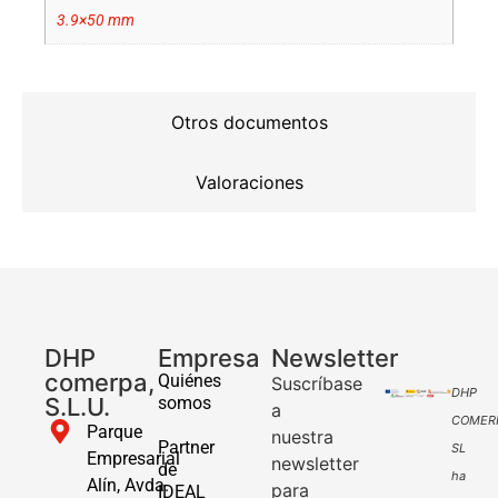
3.9×50 mm
Otros documentos
Valoraciones
DHP
Empresa
Newsletter
comerpa,
Quiénes
Suscríbase
DHP
S.L.U.
somos
a
COMER
Parque
nuestra
Partner
SL
Empresarial
newsletter
de
ha
Alín, Avda.
para
IDEAL