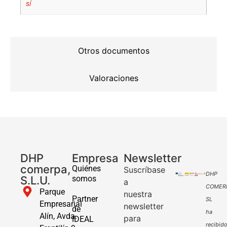
sí
Otros documentos
Valoraciones
DHP
Empresa
Newsletter
comerpa,
Quiénes
Suscríbase
DHP
S.L.U.
somos
a
COMER
Parque
nuestra
Partner
SL
Empresarial
newsletter
de
ha
Alín, Avda.
para
IDEAL
recibid