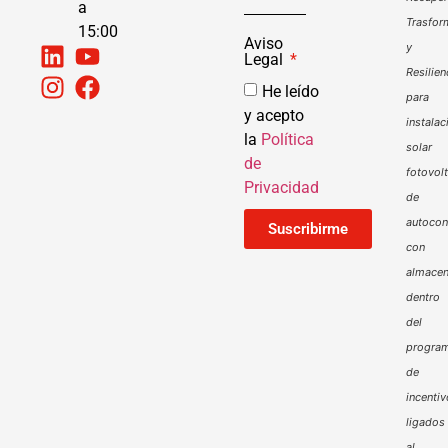
a
Trasfor
15:00
Aviso
y
Legal
Resilien
He leído
para
y acepto
instalac
la
Política
solar
de
fotovol
Privacidad
de
autoco
Suscribirme
con
almacen
dentro
del
progra
de
incenti
ligados
al