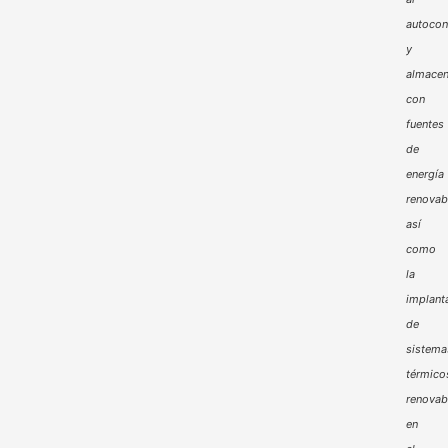
autoco
y
almacen
con
fuentes
de
energía
renovab
así
como
la
implant
de
sistema
térmico
renovab
en