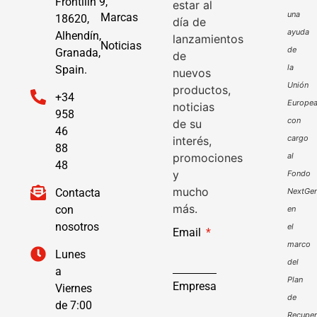
Frontilín 9,
estar al
una
Marcas
18620,
día de
ayuda
Alhendín,
lanzamientos
Noticias
de
Granada,
de
la
Spain.
nuevos
Unión
productos,
+34
Europe
noticias
958
con
de su
46
cargo
interés,
88
promociones
al
48
y
Fondo
mucho
Contacta
NextGen
más.
con
en
nosotros
el
Email
marco
Lunes
del
a
Plan
Empresa
Viernes
de
de 7:00
Recuper