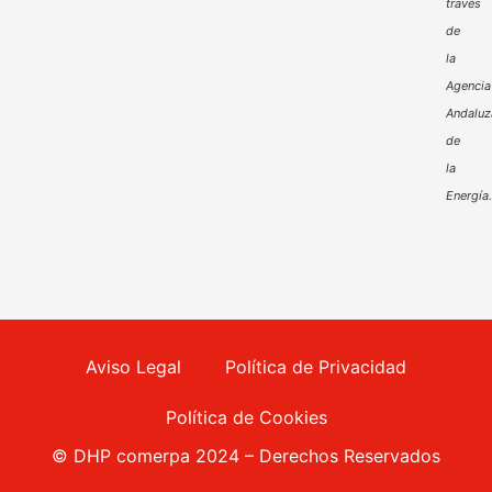
través
de
la
Agencia
Andaluz
de
la
Energía
Aviso Legal
Política de Privacidad
Política de Cookies
© DHP comerpa 2024 – Derechos Reservados