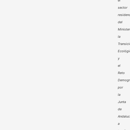
el
sector
residenc
del
Minister
la
Transic
Ecológi
y
el
Reto
Demogr
por
la
Junta
de
Andaluc
a