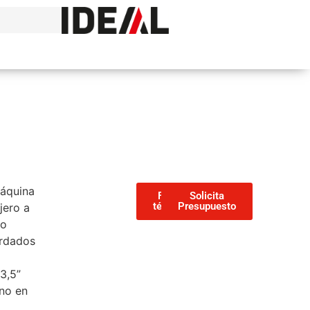
máquina
Ficha
Solicita
técnica
Presupuesto
jero a
ro
ardados
3,5”
uno en