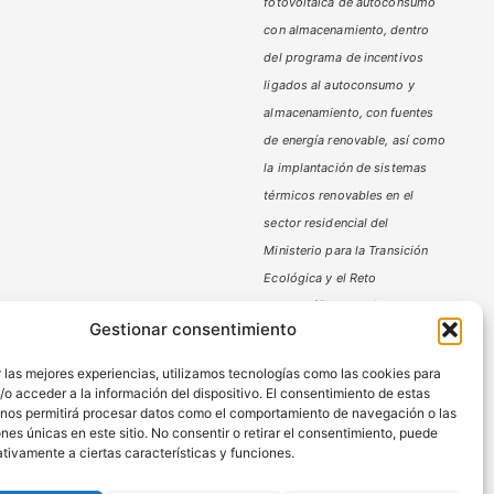
fotovoltaica de autoconsumo
con almacenamiento, dentro
del programa de incentivos
ligados al autoconsumo y
almacenamiento,
con fuentes
de energía renovable, así como
la implantación de sistemas
térmicos renovables en el
sector residencial del
Ministerio
para la Transición
Ecológica y el Reto
Demográfico,
gestionado por
Gestionar consentimiento
la Junta de Andalucía, a través
de la Agencia Andaluza de la
 las mejores experiencias, utilizamos tecnologías como las cookies para
Energía.
o acceder a la información del dispositivo. El consentimiento de estas
 nos permitirá procesar datos como el comportamiento de navegación o las
ones únicas en este sitio. No consentir o retirar el consentimiento, puede
tivamente a ciertas características y funciones.