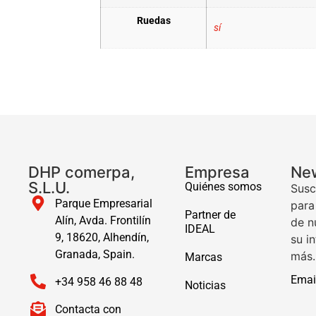
Ruedas
sí
DHP comerpa,
Empresa
New
S.L.U.
Quiénes somos
Susc
Parque Empresarial
para
Partner de
Alín, Avda. Frontilín
de n
IDEAL
9, 18620, Alhendín,
su i
Granada, Spain.
más.
Marcas
Emai
+34 958 46 88 48
Noticias
Contacta con