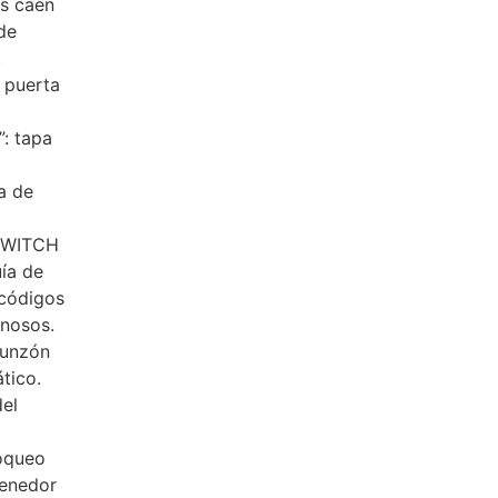
os caen
de
.
 puerta
: tapa
a de
-SWITCH
uía de
 códigos
inosos.
punzón
tico.
el
oqueo
tenedor