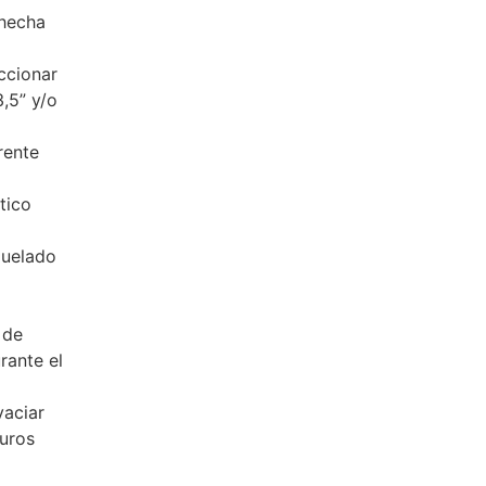
 hecha
ccionar
,5” y/o
rente
tico
quelado
 de
rante el
aciar
duros