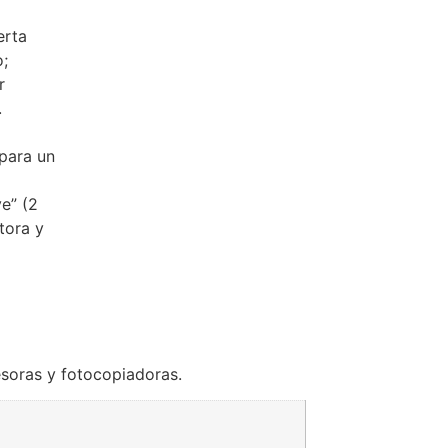
erta
;
r
.
para un
e” (2
tora y
esoras y fotocopiadoras.