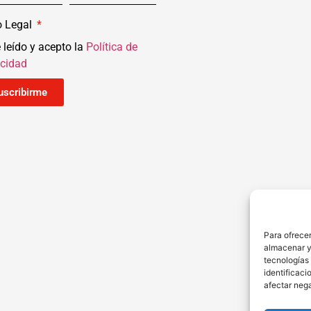
o Legal
 leído y acepto la
Política de
acidad
uscribirme
Para ofrecer
almacenar y/
tecnologías
identificaci
afectar nega