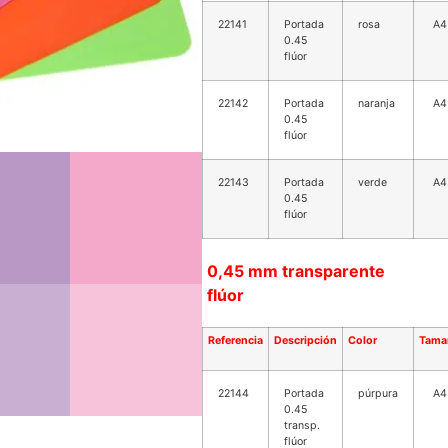
22141
Portada
rosa
A4
0.45
flúor
22142
Portada
naranja
A4
0.45
flúor
22143
Portada
verde
A4
0.45
flúor
0,45 mm transparente
flúor
Referencia
Descripción
Color
Tama
22144
Portada
púrpura
A4
0.45
transp.
flúor