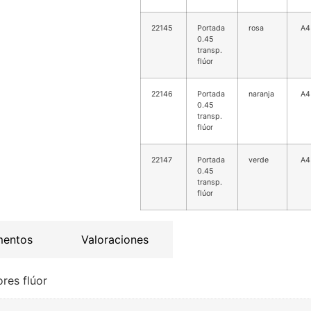
22145
Portada
rosa
A4
0.45
transp.
flúor
22146
Portada
naranja
A4
0.45
transp.
flúor
22147
Portada
verde
A4
0.45
transp.
flúor
mentos
Valoraciones
res flúor