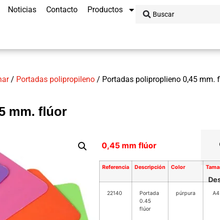
Noticias
Contacto
Productos
nar
/
Portadas polipropileno
/ Portadas poliproplieno 0,45 mm. f
5 mm. flúor
0,45 mm flúor
Referencia
Descripción
Color
Tama
Des
22140
Portada
púrpura
A4
0.45
flúor