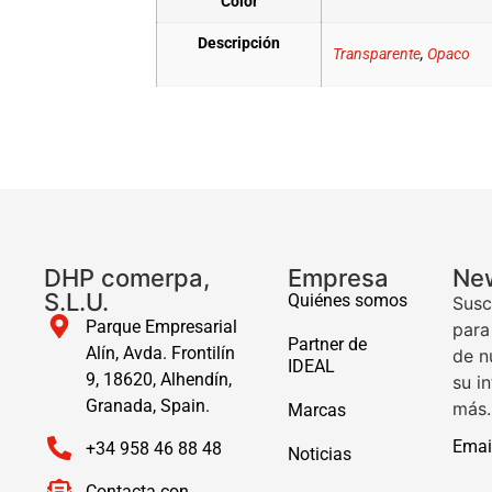
Color
Descripción
Transparente
,
Opaco
DHP comerpa,
Empresa
New
S.L.U.
Quiénes somos
Susc
Parque Empresarial
para
Partner de
Alín, Avda. Frontilín
de n
IDEAL
9, 18620, Alhendín,
su i
Granada, Spain.
más.
Marcas
Emai
+34 958 46 88 48
Noticias
Contacta con