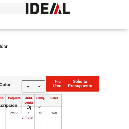
lúor
Ficha
Solicita
Color
técnica
Presupuesto
ño
Paquete
Unid.
Embj.
Palet
venta
cripción
P/100
1
10
240
Limpiar