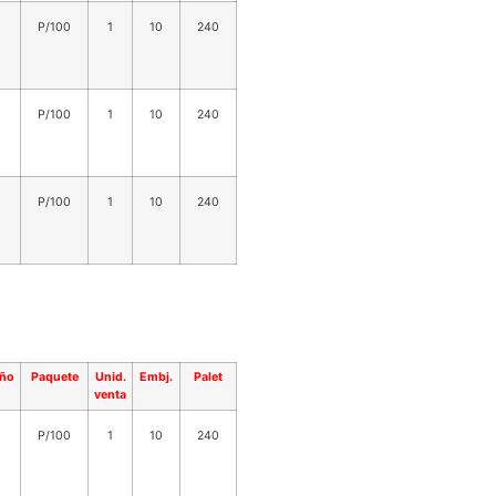
P/100
1
10
240
P/100
1
10
240
P/100
1
10
240
ño
Paquete
Unid.
Embj.
Palet
venta
P/100
1
10
240