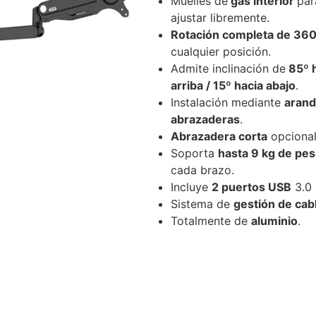
Muelles de
gas interior
par
ajustar libremente.
Rotación completa de 36
cualquier posición.
Admite inclinación de
85º 
arriba / 15º hacia abajo
.
Instalación mediante
arand
abrazaderas
.
Abrazadera corta
opcional
Soporta
hasta 9 kg de pe
cada brazo.
Incluye
2 puertos USB
3.0
Sistema de
gestión de cab
Totalmente de
aluminio
.