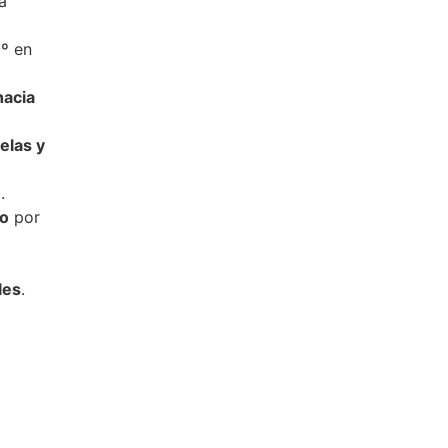
a
0º
en
hacia
elas y
.
so
por
les
.