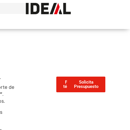
T
Ficha
Solicita
técnica
Presupuesto
orte de
0″
.
os.
as