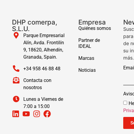
DHP comerpa,
Empresa
New
S.L.U.
Quiénes somos
Susc
Parque Empresarial
para
Partner de
Alín, Avda. Frontilín
de n
IDEAL
9, 18620, Alhendín,
su i
Granada, Spain.
más.
Marcas
Emai
+34 958 46 88 48
Noticias
Contacta con
nosotros
Avis
Lunes a Viernes de
He
7:00 a 15:00
Priv
S