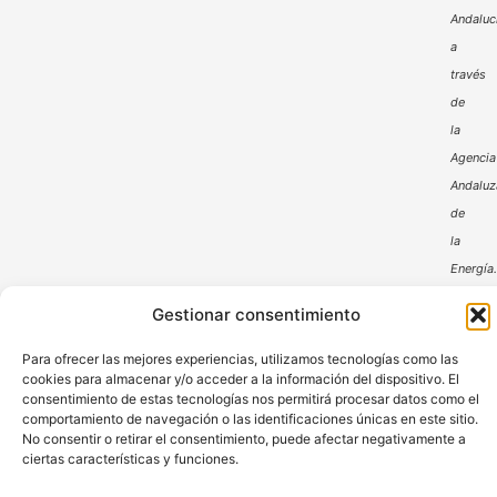
Andaluc
a
través
de
la
Agencia
Andaluz
de
la
Energía
Gestionar consentimiento
Para ofrecer las mejores experiencias, utilizamos tecnologías como las
cookies para almacenar y/o acceder a la información del dispositivo. El
consentimiento de estas tecnologías nos permitirá procesar datos como el
comportamiento de navegación o las identificaciones únicas en este sitio.
Aviso Legal
Política de Privacidad
No consentir o retirar el consentimiento, puede afectar negativamente a
ciertas características y funciones.
Política de Cookies