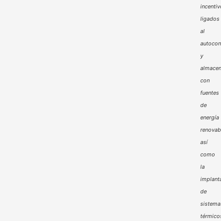
incenti
ligados
al
autoco
y
almacen
con
fuentes
de
energía
renovab
así
como
la
implant
de
sistema
térmico