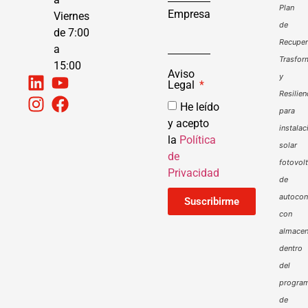
Plan
Empresa
Viernes
de
de 7:00
Recuper
a
Trasfor
15:00
Aviso
y
Legal
Resilien
He leído
para
y acepto
instalac
la
Política
solar
de
fotovol
Privacidad
de
autoco
Suscribirme
con
almacen
dentro
del
progra
de