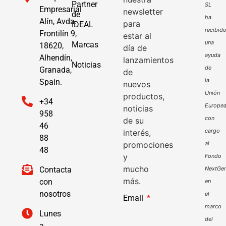
Partner
SL
Empresarial
newsletter
de
ha
Alín, Avda.
para
IDEAL
recibid
Frontilín 9,
estar al
una
Marcas
18620,
día de
ayuda
Alhendín,
lanzamientos
Noticias
de
Granada,
de
la
Spain.
nuevos
Unión
productos,
+34
Europe
noticias
958
con
de su
46
cargo
interés,
88
promociones
al
48
y
Fondo
mucho
Contacta
NextGen
más.
con
en
nosotros
el
Email
marco
Lunes
del
a