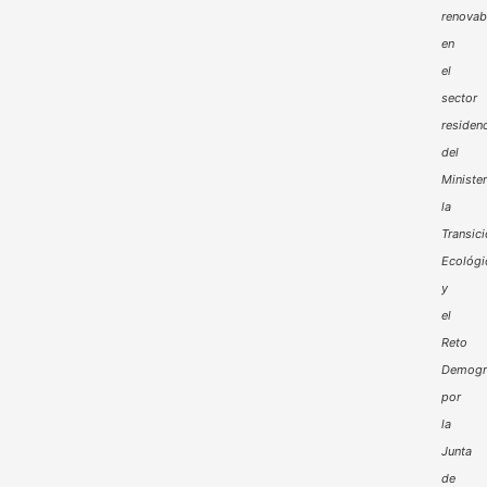
renovab
en
el
sector
residenc
del
Minister
la
Transic
Ecológi
y
el
Reto
Demogr
por
la
Junta
de