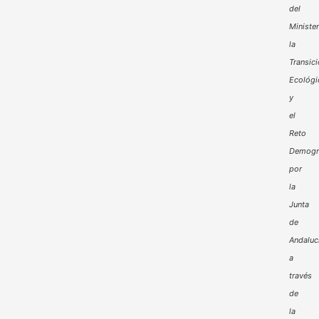
del
Minister
la
Transic
Ecológi
y
el
Reto
Demogr
por
la
Junta
de
Andaluc
a
través
de
la