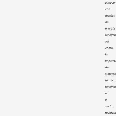
almacen
con
fuentes
de
energía
renovab
así
como
la
implant
de
sistema
térmico
renovab
en
el
sector
residenc