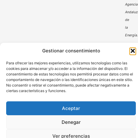
Agencia
Andaluz
de
la
Energía
Gestionar consentimiento
Para ofrecer las mejores experiencias, utilizamos tecnologías como las
cookies para almacenar y/o acceder a la información del dispositivo. El
consentimiento de estas tecnologías nos permitirá procesar datos como el
comportamiento de navegación o las identificaciones únicas en este sitio.
Aviso Legal
Política de Privacidad
No consentir o retirar el consentimiento, puede afectar negativamente a
ciertas características y funciones.
Política de Cookies
© DHP comerpa 2024 – Derechos Reservados
Aceptar
Denegar
Ver preferencias