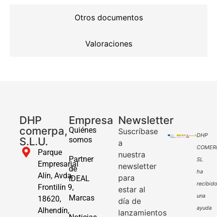
Otros documentos
Valoraciones
DHP
Empresa
Newsletter
comerpa,
Quiénes
Suscríbase
DHP
S.L.U.
somos
a
COMER
Parque
nuestra
Partner
SL
Empresarial
newsletter
de
ha
Alín, Avda.
para
IDEAL
recibid
Frontilín 9,
estar al
una
Marcas
18620,
día de
ayuda
Alhendín,
lanzamientos