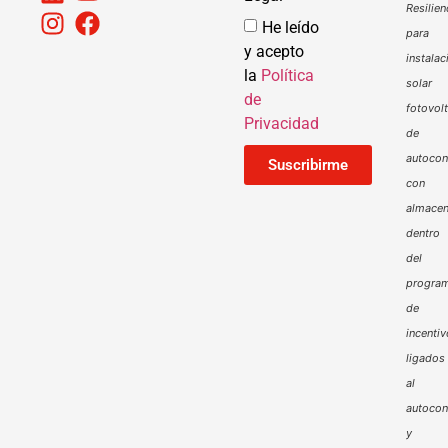
Resilien
He leído
para
y acepto
instalac
la
Política
solar
de
fotovol
Privacidad
de
autoco
Suscribirme
con
almacen
dentro
del
progra
de
incenti
ligados
al
autoco
y