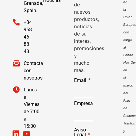
Noticias
de
Granada,
de
la
Spain.
nuevos
Unión
productos,
+34
Europe
noticias
958
con
de su
46
cargo
interés,
88
promociones
al
48
y
Fondo
mucho
Contacta
NextGen
más.
con
en
nosotros
el
Email
marco
Lunes
del
a
Plan
Empresa
Viernes
de
de 7:00
Recuper
a
Trasfor
15:00
Aviso
y
Legal