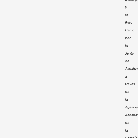
y
el
Reto
Demogr
por
la
Junta
de
Andaluc
a
través
de
la
Agencia
Andaluz
de
la
Energía