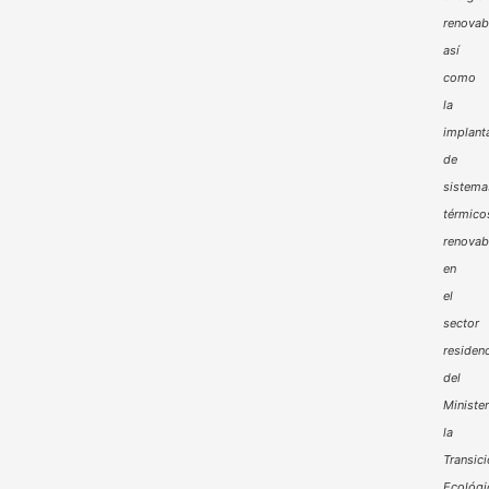
renovab
así
como
la
implant
de
sistema
térmico
renovab
en
el
sector
residenc
del
Minister
la
Transic
Ecológi