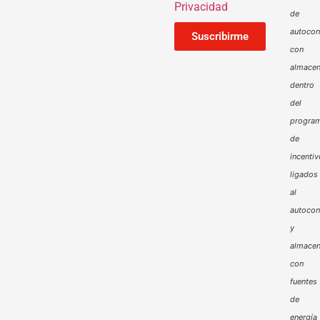
Privacidad
de
autoco
Suscribirme
con
almacen
dentro
del
progra
de
incenti
ligados
al
autoco
y
almacen
con
fuentes
de
energía