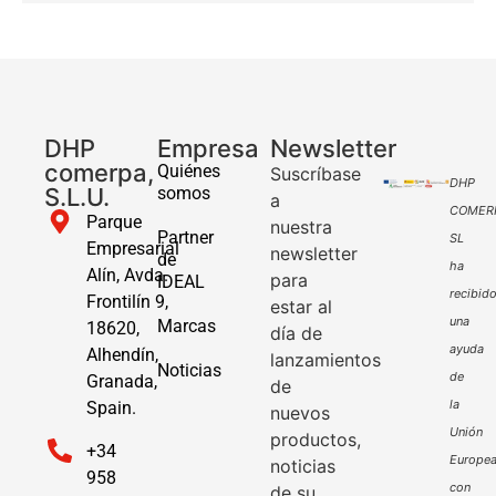
DHP
Empresa
Newsletter
comerpa,
Quiénes
Suscríbase
DHP
S.L.U.
somos
a
COMER
Parque
nuestra
Partner
SL
Empresarial
newsletter
de
ha
Alín, Avda.
para
IDEAL
recibid
Frontilín 9,
estar al
una
Marcas
18620,
día de
ayuda
Alhendín,
lanzamientos
Noticias
de
Granada,
de
la
Spain.
nuevos
Unión
productos,
+34
Europe
noticias
958
con
de su