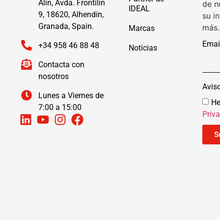
Alín, Avda. Frontilín
de n
IDEAL
9, 18620, Alhendín,
su i
Granada, Spain.
más.
Marcas
Emai
+34 958 46 88 48
Noticias
Contacta con
nosotros
Avis
Lunes a Viernes de
He
7:00 a 15:00
Priv
S