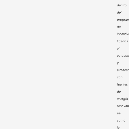
dentro
del
progra
de
incenti
ligados
al
autoco
y
almacen
con
fuentes
de
energía
renovab
así
como
la