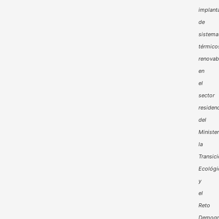
implant
de
sistema
térmico
renovab
en
el
sector
residenc
del
Minister
la
Transic
Ecológi
y
el
Reto
Demogr