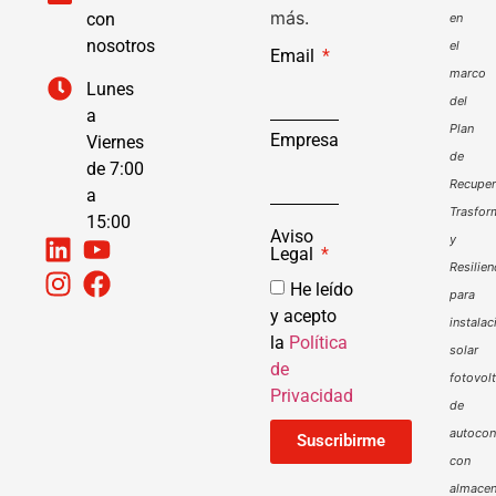
más.
con
en
nosotros
el
Email
marco
Lunes
del
a
Plan
Empresa
Viernes
de
de 7:00
Recuper
a
Trasfor
15:00
Aviso
y
Legal
Resilien
He leído
para
y acepto
instalac
la
Política
solar
de
fotovol
Privacidad
de
autoco
Suscribirme
con
almacen