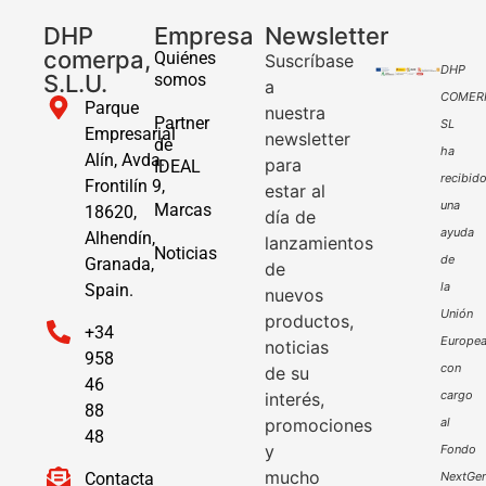
DHP
Empresa
Newsletter
comerpa,
Quiénes
Suscríbase
DHP
S.L.U.
somos
a
COMER
Parque
nuestra
Partner
SL
Empresarial
newsletter
de
ha
Alín, Avda.
para
IDEAL
recibid
Frontilín 9,
estar al
una
Marcas
18620,
día de
ayuda
Alhendín,
lanzamientos
Noticias
de
Granada,
de
la
Spain.
nuevos
Unión
productos,
+34
Europe
noticias
958
con
de su
46
cargo
interés,
88
promociones
al
48
y
Fondo
mucho
Contacta
NextGen