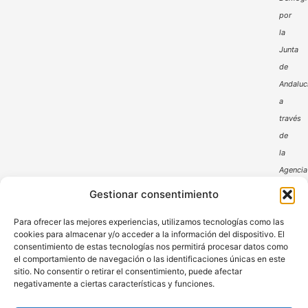
por
la
Junta
de
Andaluc
a
través
de
la
Agencia
Andaluz
Gestionar consentimiento
de
Para ofrecer las mejores experiencias, utilizamos tecnologías como las
la
cookies para almacenar y/o acceder a la información del dispositivo. El
Energía
consentimiento de estas tecnologías nos permitirá procesar datos como
el comportamiento de navegación o las identificaciones únicas en este
sitio. No consentir o retirar el consentimiento, puede afectar
negativamente a ciertas características y funciones.