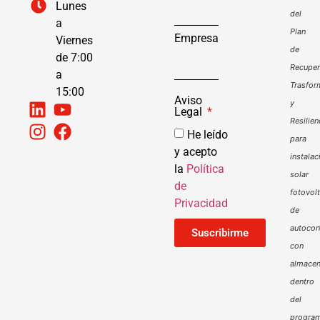
Lunes
del
a
Plan
Empresa
Viernes
de
de 7:00
Recuper
a
Trasfor
15:00
Aviso
y
Legal
Resilien
He leído
para
y acepto
instalac
la
Política
solar
de
fotovol
Privacidad
de
autoco
Suscribirme
con
almacen
dentro
del
progra