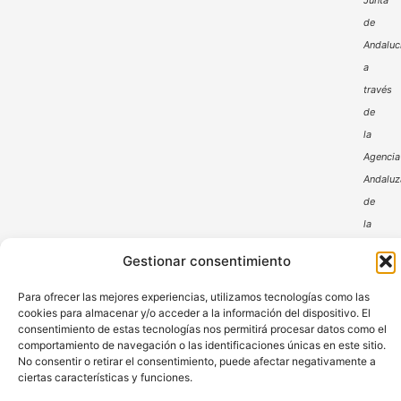
Junta
de
Andaluc
a
través
de
la
Agencia
Andaluz
de
la
Energía
Gestionar consentimiento
Para ofrecer las mejores experiencias, utilizamos tecnologías como las
cookies para almacenar y/o acceder a la información del dispositivo. El
consentimiento de estas tecnologías nos permitirá procesar datos como el
comportamiento de navegación o las identificaciones únicas en este sitio.
No consentir o retirar el consentimiento, puede afectar negativamente a
ciertas características y funciones.
Aviso Legal
Política de Privacidad