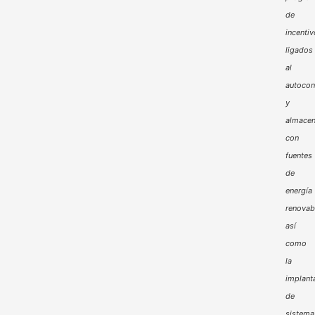
de
incenti
ligados
al
autoco
y
almacen
con
fuentes
de
energía
renovab
así
como
la
implant
de
sistema