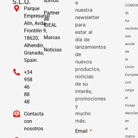
S.L.U.
somos
a
COMER
Parque
nuestra
Partner
SL
Empresarial
newsletter
de
ha
Alín, Avda.
para
IDEAL
recibid
Frontilín 9,
estar al
una
Marcas
18620,
día de
ayuda
Alhendín,
lanzamientos
Noticias
de
Granada,
de
la
Spain.
nuevos
Unión
productos,
+34
Europe
noticias
958
con
de su
46
cargo
interés,
88
promociones
al
48
y
Fondo
mucho
Contacta
NextGen
más.
con
en
nosotros
el
Email
marco