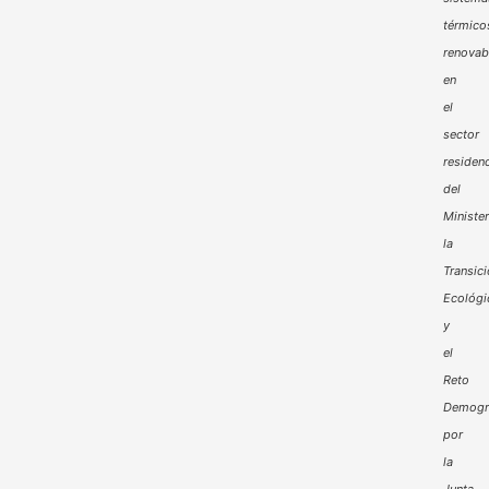
térmico
renovab
en
el
sector
residenc
del
Minister
la
Transic
Ecológi
y
el
Reto
Demogr
por
la