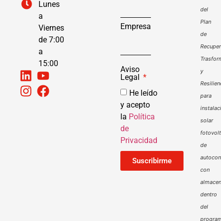
Lunes
del
a
Plan
Empresa
Viernes
de
de 7:00
Recuper
a
Trasfor
15:00
Aviso
y
Legal
Resilien
He leído
para
y acepto
instalac
la
Política
solar
de
fotovol
Privacidad
de
autoco
Suscribirme
con
almacen
dentro
del
progra