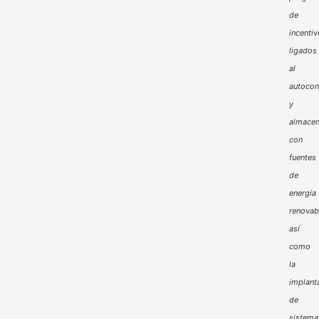
de
incenti
ligados
al
autoco
y
almacen
con
fuentes
de
energía
renovab
así
como
la
implant
de
sistema