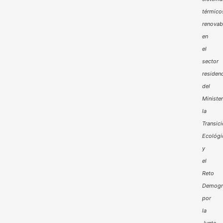
térmico
renovab
en
el
sector
residenc
del
Minister
la
Transic
Ecológi
y
el
Reto
Demogr
por
la