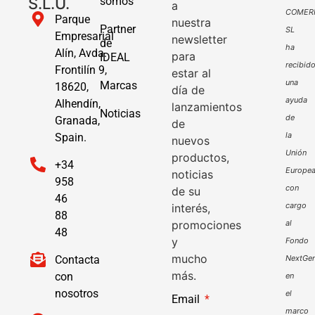
S.L.U.
somos
a
COMER
Parque
nuestra
Partner
SL
Empresarial
newsletter
de
ha
Alín, Avda.
para
IDEAL
recibid
Frontilín 9,
estar al
una
Marcas
18620,
día de
ayuda
Alhendín,
lanzamientos
Noticias
de
Granada,
de
la
Spain.
nuevos
Unión
productos,
+34
Europe
noticias
958
con
de su
46
cargo
interés,
88
promociones
al
48
y
Fondo
mucho
Contacta
NextGen
más.
con
en
nosotros
el
Email
marco