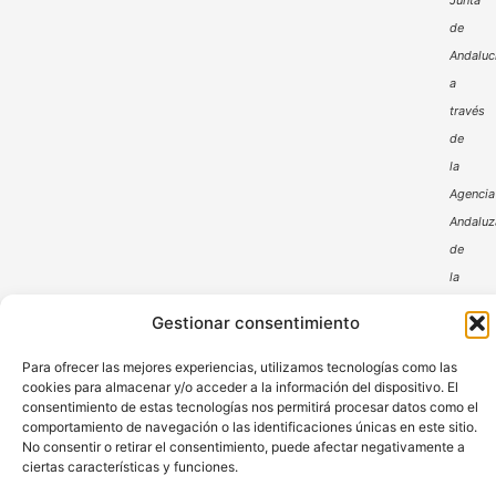
Junta
de
Andaluc
a
través
de
la
Agencia
Andaluz
de
la
Energía
Gestionar consentimiento
Para ofrecer las mejores experiencias, utilizamos tecnologías como las
cookies para almacenar y/o acceder a la información del dispositivo. El
consentimiento de estas tecnologías nos permitirá procesar datos como el
comportamiento de navegación o las identificaciones únicas en este sitio.
No consentir o retirar el consentimiento, puede afectar negativamente a
ciertas características y funciones.
Aviso Legal
Política de Privacidad