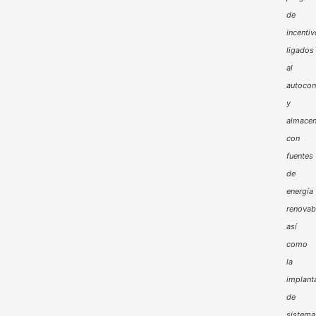
de
incenti
ligados
al
autoco
y
almacen
con
fuentes
de
energía
renovab
así
como
la
implant
de
sistema