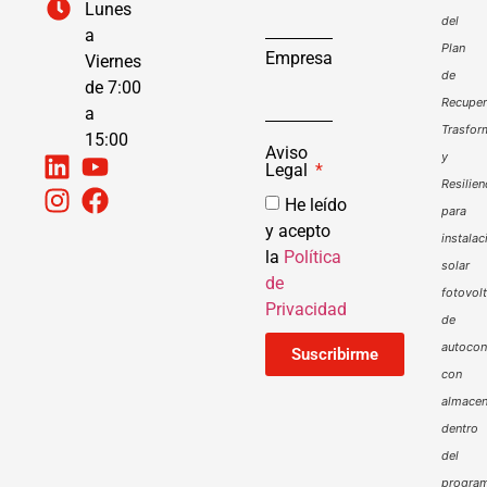
Lunes
del
a
Plan
Empresa
Viernes
de
de 7:00
Recuper
a
Trasfor
15:00
Aviso
y
Legal
Resilien
He leído
para
y acepto
instalac
la
Política
solar
de
fotovol
Privacidad
de
autoco
Suscribirme
con
almacen
dentro
del
progra