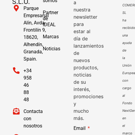
S.L.U.
somos
a
COMER
Parque
nuestra
Partner
SL
Empresarial
newsletter
de
ha
Alín, Avda.
para
IDEAL
recibid
Frontilín 9,
estar al
una
Marcas
18620,
día de
ayuda
Alhendín,
lanzamientos
Noticias
de
Granada,
de
la
Spain.
nuevos
Unión
productos,
+34
Europe
noticias
958
con
de su
46
cargo
interés,
88
promociones
al
48
y
Fondo
mucho
Contacta
NextGen
más.
con
en
nosotros
el
Email
marco