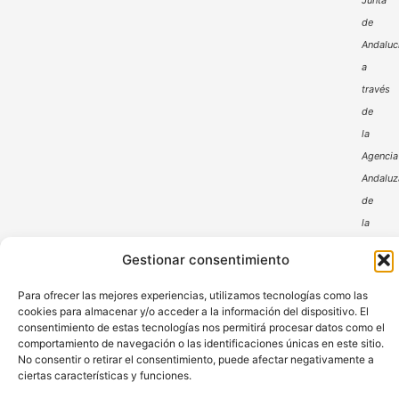
Junta
de
Andaluc
a
través
de
la
Agencia
Andaluz
de
la
Energía
Gestionar consentimiento
Para ofrecer las mejores experiencias, utilizamos tecnologías como las
cookies para almacenar y/o acceder a la información del dispositivo. El
consentimiento de estas tecnologías nos permitirá procesar datos como el
comportamiento de navegación o las identificaciones únicas en este sitio.
No consentir o retirar el consentimiento, puede afectar negativamente a
ciertas características y funciones.
Aviso Legal
Política de Privacidad