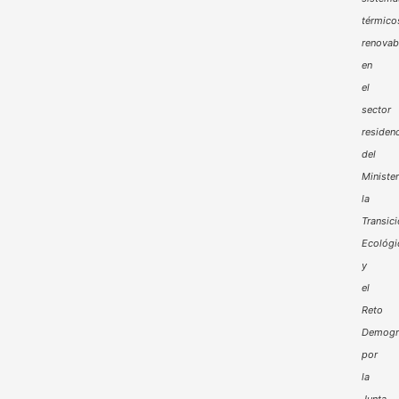
térmico
renovab
en
el
sector
residenc
del
Minister
la
Transic
Ecológi
y
el
Reto
Demogr
por
la