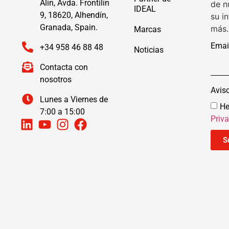
Alín, Avda. Frontilín
de n
IDEAL
9, 18620, Alhendín,
su i
Granada, Spain.
más.
Marcas
Emai
+34 958 46 88 48
Noticias
Contacta con
nosotros
Avis
Lunes a Viernes de
He
7:00 a 15:00
Priv
S