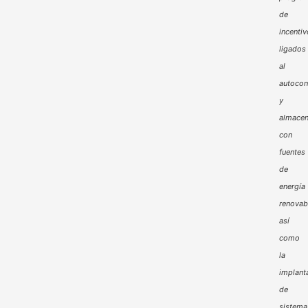
de
incenti
ligados
al
autoco
y
almacen
con
fuentes
de
energía
renovab
así
como
la
implant
de
sistema