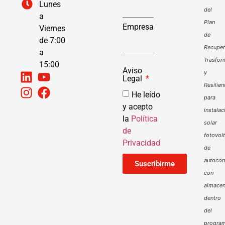
Lunes
del
a
Plan
Empresa
Viernes
de
de 7:00
Recuper
a
Trasfor
15:00
Aviso
y
Legal
Resilien
He leído
para
y acepto
instalac
la
Política
solar
de
fotovol
Privacidad
de
autoco
Suscribirme
con
almacen
dentro
del
progra