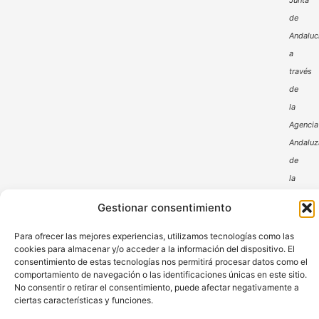
Junta
de
Andaluc
a
través
de
la
Agencia
Andaluz
de
la
Energía
Gestionar consentimiento
Para ofrecer las mejores experiencias, utilizamos tecnologías como las
cookies para almacenar y/o acceder a la información del dispositivo. El
consentimiento de estas tecnologías nos permitirá procesar datos como el
comportamiento de navegación o las identificaciones únicas en este sitio.
No consentir o retirar el consentimiento, puede afectar negativamente a
ciertas características y funciones.
Aviso Legal
Política de Privacidad