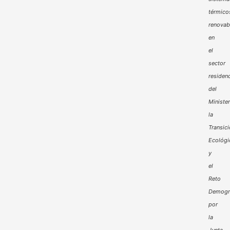
térmico
renovab
en
el
sector
residenc
del
Minister
la
Transic
Ecológi
y
el
Reto
Demogr
por
la