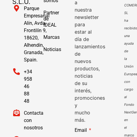
S.L.U.
somos
a
COMER
Parque
nuestra
Partner
SL
Empresarial
newsletter
de
ha
Alín, Avda.
para
IDEAL
recibid
Frontilín 9,
estar al
una
Marcas
18620,
día de
ayuda
Alhendín,
lanzamientos
Noticias
de
Granada,
de
la
Spain.
nuevos
Unión
productos,
+34
Europe
noticias
958
con
de su
46
cargo
interés,
88
promociones
al
48
y
Fondo
mucho
Contacta
NextGen
más.
con
en
nosotros
el
Email
marco