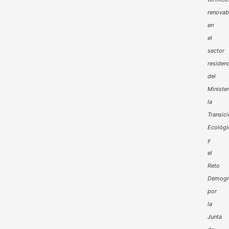
renovab
en
el
sector
residenc
del
Minister
la
Transic
Ecológi
y
el
Reto
Demogr
por
la
Junta