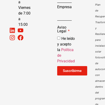
a
Plan
Empresa
Viernes
de
de 7:00
Recuper
a
Trasfor
15:00
Aviso
y
Legal
Resilien
He leído
para
y acepto
instalac
la
Política
solar
de
fotovol
Privacidad
de
autoco
Suscribirme
con
almacen
dentro
del
progra
de