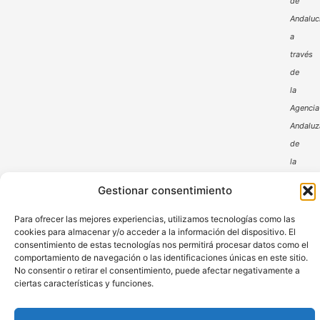
de
Andaluc
a
través
de
la
Agencia
Andaluz
de
la
Energía
Gestionar consentimiento
Para ofrecer las mejores experiencias, utilizamos tecnologías como las
cookies para almacenar y/o acceder a la información del dispositivo. El
consentimiento de estas tecnologías nos permitirá procesar datos como el
comportamiento de navegación o las identificaciones únicas en este sitio.
No consentir o retirar el consentimiento, puede afectar negativamente a
ciertas características y funciones.
Aviso Legal
Política de Privacidad