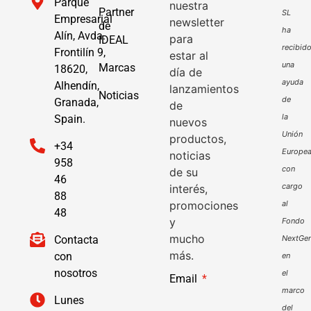
Parque
nuestra
Partner
SL
Empresarial
newsletter
de
ha
Alín, Avda.
para
IDEAL
recibid
Frontilín 9,
estar al
una
Marcas
18620,
día de
ayuda
Alhendín,
lanzamientos
Noticias
de
Granada,
de
la
Spain.
nuevos
Unión
productos,
+34
Europe
noticias
958
con
de su
46
cargo
interés,
88
promociones
al
48
y
Fondo
mucho
Contacta
NextGen
más.
con
en
nosotros
el
Email
marco
Lunes
del