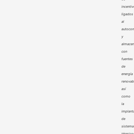
incenti
ligados
al
autoco
y
almacen
con
fuentes
de
energía
renovab
así
como
la
implant
de
sistema
térmico