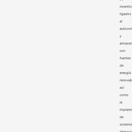
incenti
ligados
al
autoco
y
almacen
con
fuentes
de
energía
renovab
así
como
la
implant
de
sistema
térmico