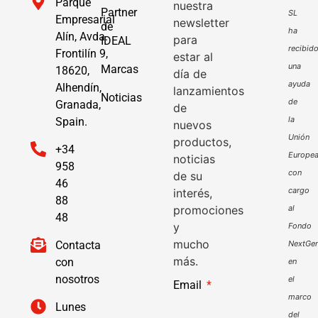
Parque
nuestra
Partner
SL
Empresarial
newsletter
de
ha
Alín, Avda.
para
IDEAL
recibid
Frontilín 9,
estar al
una
Marcas
18620,
día de
ayuda
Alhendín,
lanzamientos
Noticias
de
Granada,
de
la
Spain.
nuevos
Unión
productos,
+34
Europe
noticias
958
con
de su
46
cargo
interés,
88
promociones
al
48
y
Fondo
mucho
Contacta
NextGen
más.
con
en
nosotros
el
Email
marco
Lunes
del