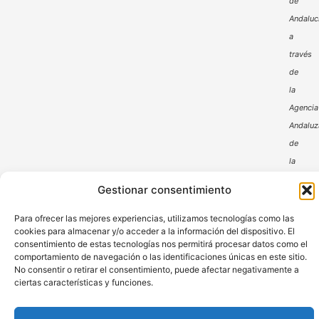
de
Andaluc
a
través
de
la
Agencia
Andaluz
de
la
Energía
Gestionar consentimiento
Para ofrecer las mejores experiencias, utilizamos tecnologías como las
cookies para almacenar y/o acceder a la información del dispositivo. El
consentimiento de estas tecnologías nos permitirá procesar datos como el
comportamiento de navegación o las identificaciones únicas en este sitio.
No consentir o retirar el consentimiento, puede afectar negativamente a
ciertas características y funciones.
Aviso Legal
Política de Privacidad