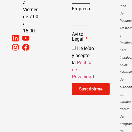
a
Plan
Empresa
Viernes
de
de 7:00
Recuper
a
Trasfor
15:00
Aviso
y
Legal
Resilien
He leído
para
y acepto
instalac
la
Política
solar
de
fotovol
Privacidad
de
autoco
Suscribirme
con
almacen
dentro
del
progra
de