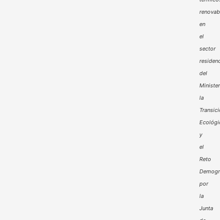
renovab
en
el
sector
residenc
del
Minister
la
Transic
Ecológi
y
el
Reto
Demogr
por
la
Junta